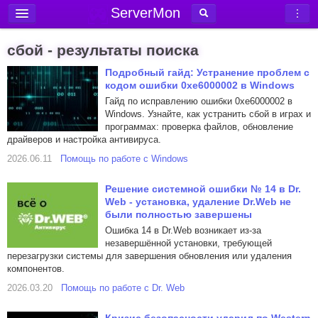
ServerMon
Добавить сервер
сбой - результаты поиска
Мониторинг серверов
Подробный гайд: Устранение проблем с
кодом ошибки 0xe6000002 в Windows
Новости
Гайд по исправлению ошибки 0xe6000002 в
Блог
Windows. Узнайте, как устранить сбой в играх и
программах: проверка файлов, обновление
Статьи
драйверов и настройка антивируса.
Форум
2026.06.11
Помощь по работе с Windows
Вход в аккаунт
Решение системной ошибки № 14 в Dr.
Web - установка, удаление Dr.Web не
были полностью завершены
Ошибка 14 в Dr.Web возникает из-за
незавершённой установки, требующей
перезагрузки системы для завершения обновления или удаления
компонентов.
2026.03.20
Помощь по работе с Dr. Web