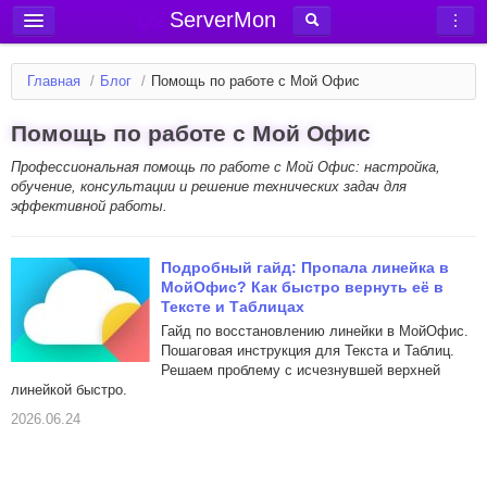
ServerMon
Добавить сервер
Главная
/
Блог
/
Помощь по работе с Мой Офис
Мониторинг серверов
Помощь по работе с Мой Офис
Новости
Профессиональная помощь по работе с Мой Офис: настройка,
Блог
обучение, консультации и решение технических задач для
Статьи
эффективной работы.
Форум
Подробный гайд: Пропала линейка в
Вход в аккаунт
МойОфис? Как быстро вернуть её в
Тексте и Таблицах
Гайд по восстановлению линейки в МойОфис.
Пошаговая инструкция для Текста и Таблиц.
Решаем проблему с исчезнувшей верхней
линейкой быстро.
2026.06.24