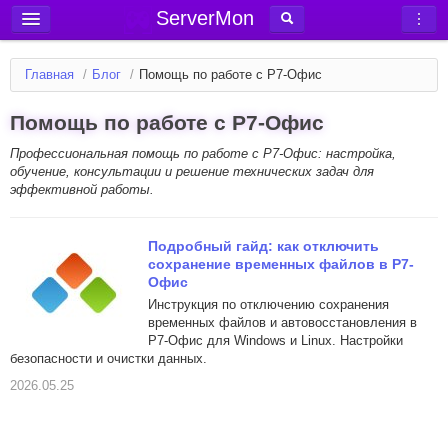
ServerMon
Добавить сервер
Главная
/
Блог
/
Помощь по работе с Р7-Офис
Мониторинг серверов
Помощь по работе с Р7-Офис
Новости
Профессиональная помощь по работе с Р7-Офис: настройка,
Блог
обучение, консультации и решение технических задач для
Статьи
эффективной работы.
Форум
Подробный гайд: как отключить
Вход в аккаунт
сохранение временных файлов в Р7-
Офис
Инструкция по отключению сохранения
временных файлов и автовосстановления в
Р7-Офис для Windows и Linux. Настройки
безопасности и очистки данных.
2026.05.25