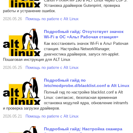
Canon PIXMA MP190 в ALT Linux через CUPS.
Установка драйверов Gutenprint, проверка
работы и устранение ошибок.
2026.05.26
Помощь по работе с Alt Linux
Подробный гайд: Отсутствует значок
Wi-Fi в ОС «Альт Рабочая станция»
Как восстановить значок Wi-Fi в Альт Рабочая
станция. Настройка NetworkManager,
диагностика драйверов, запуск nm-applet.
Пошаговая инструкция для ALT Linux
2026.05.25
Помощь по работе с Alt Linux
Подробный гайд по
/etc/modprobe.d/blacklist.conf в Alt Linux
Полный гид по настройке blacklist.conf в Alt
Linux: синтаксис, безопасная временная
остановка модулей ядра, обновление initramfs
и проверка загрузки драйверов.
2026.05.21
Помощь по работе с Alt Linux
Подробный гайд: Настройка сканера