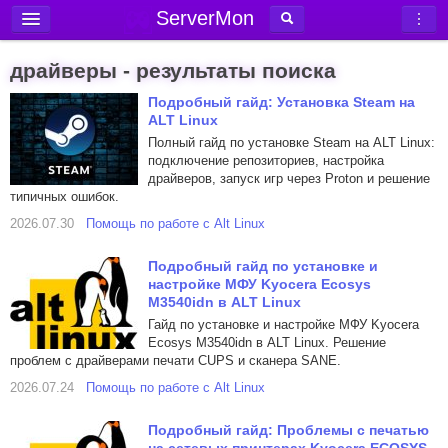
ServerMon
Добавить сервер
драйверы - результаты поиска
Мониторинг серверов
Подробный гайд: Установка Steam на
ALT Linux
Новости
Полный гайд по установке Steam на ALT Linux:
Блог
подключение репозиториев, настройка
драйверов, запуск игр через Proton и решение
Статьи
типичных ошибок.
Форум
2026.07.30
Помощь по работе с Alt Linux
Вход в аккаунт
Подробный гайд по установке и
настройке МФУ Kyocera Ecosys
M3540idn в ALT Linux
Гайд по установке и настройке МФУ Kyocera
Ecosys M3540idn в ALT Linux. Решение
проблем с драйверами печати CUPS и сканера SANE.
2026.07.24
Помощь по работе с Alt Linux
Подробный гайд: Проблемы с печатью