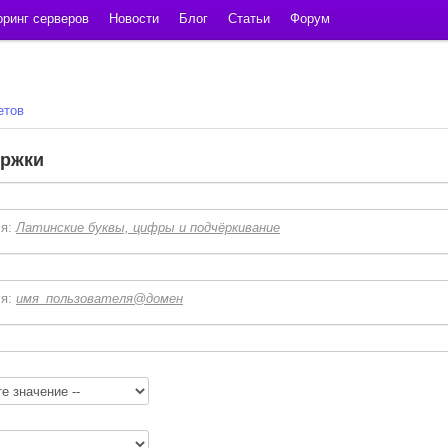
ринг серверов
Новости
Блог
Статьи
Форум
етов
ержки
ля:
Латинские буквы, цифры и подчёркивание
ля:
имя_пользователя@домен