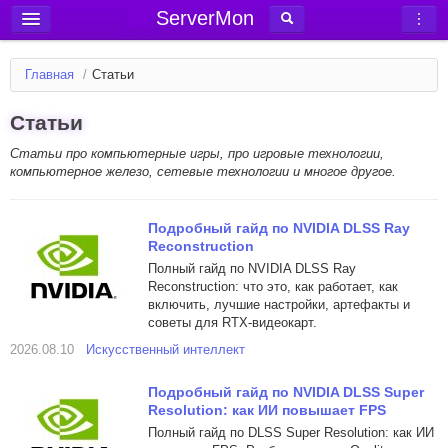
ServerMon
Добавить сервер
Главная
/
Статьи
Мониторинг серверов
Статьи
Новости
Статьи про компьютерные игры, про игровые технологии,
Блог
компьютерное железо, сетевые технологии и многое другое.
Статьи
Форум
Подробный гайд по NVIDIA DLSS Ray
Reconstruction
Вход в аккаунт
Полный гайд по NVIDIA DLSS Ray
Reconstruction: что это, как работает, как
включить, лучшие настройки, артефакты и
советы для RTX-видеокарт.
2026.08.10
Искусственный интеллект
Подробный гайд по NVIDIA DLSS Super
Resolution: как ИИ повышает FPS
Полный гайд по DLSS Super Resolution: как ИИ