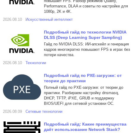
повышает FPS. Разбор режимов Quality,
Performance, DLAA и советы по настройке для
1080p, 2K и 4K.
2026.08.10
Искусственный интеллект
Подробный гайд по технологии NVIDIA
DLSS (Deep Learning Super Sampling)
Гайд по NVIDIA DLSS: ИИ-апскейл и генерация
кадров многократно повышают FPS в играх без
потери качества.
2026.08.10
Технологии
Подробный гайд по PXE-загрузке: от
теории до практики
Полный гайд по PXE-загрузке: от теории до
практики. Разбираем настройку dnsmasq,
DHCP, TFTP, iPXE, GRUB и поддержку
BIOS/UEFI для сетевой установки ОС.
2026.08.09
Сетевые технологии
Подробный гайд: Какие преимущества
даёт использование Network Stack?