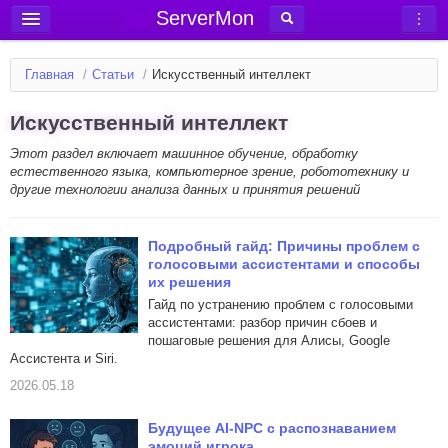
ServerMon
Добавить сервер
Главная
/
Статьи
/
Искусственный интеллект
Мониторинг серверов
Искусственный интеллект
Новости
Этот раздел включает машинное обучение, обработку
Блог
естественного языка, компьютерное зрение, робототехнику и
Статьи
другие технологии анализа данных и принятия решений
Форум
Подробный гайд: Причины проблем с
Вход в аккаунт
голосовыми ассистентами и способы
их решения
Гайд по устранению проблем с голосовыми
ассистентами: разбор причин сбоев и
пошаговые решения для Алисы, Google
Ассистента и Siri.
2026.05.18
Будущее AI‑NPC с распознаванием
эмоций игрока