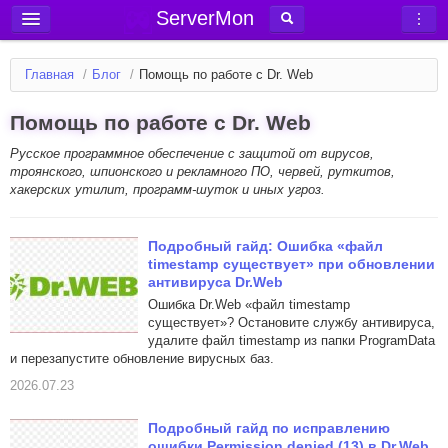
ServerMon
Добавить сервер
Главная
/
Блог
/
Помощь по работе с Dr. Web
Мониторинг серверов
Помощь по работе с Dr. Web
Новости
Русское программное обеспечение с защитой от вирусов,
Блог
троянского, шпионского и рекламного ПО, червей, руткитов,
Статьи
хакерских утилит, программ-шуток и иных угроз.
Форум
Подробный гайд: Ошибка «файл
Вход в аккаунт
timestamp существует» при обновлении
антивируса Dr.Web
Ошибка Dr.Web «файл timestamp
существует»? Остановите службу антивируса,
удалите файл timestamp из папки ProgramData
и перезапустите обновление вирусных баз.
2026.07.23
Подробный гайд по исправлению
ошибки Permission denied (13) в Dr.Web