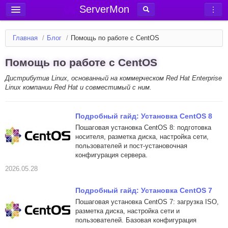
ServerMon
Добавить сервер
Главная
/
Блог
/
Помощь по работе с CentOS
Мониторинг серверов
Помощь по работе с CentOS
Новости
Дистрибутив Linux, основанный на коммерческом Red Hat Enterprise
Блог
Linux компании Red Hat и совместимый с ним.
Статьи
Форум
Подробный гайд: Установка CentOS 8
Пошаговая установка CentOS 8: подготовка
Вход в аккаунт
носителя, разметка диска, настройка сети,
пользователей и пост-установочная
конфигурация сервера.
2026.05.28
Подробный гайд: Установка CentOS 7
Пошаговая установка CentOS 7: загрузка ISO,
разметка диска, настройка сети и
пользователей. Базовая конфигурация