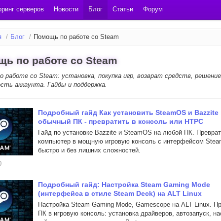
ринг серверов
Новости
Блог
Статьи
Форум
я
/
Блог
/
Помощь по работе со Steam
ь по работе со Steam
 работе со Steam: установка, покупка игр, возврат средств, решение
ость аккаунта. Гайды и поддержка.
Подробный гайд Как установить SteamOS и Bazzite 
обычный ПК - превратить в консоль или HTPC
Гайд по установке Bazzite и SteamOS на любой ПК. Превра
компьютер в мощную игровую консоль с интерфейсом Stea
быстро и без лишних сложностей.
0
Подробный гайд: Настройка Steam Gaming Mode
(интерфейса в стиле Steam Deck) на ALT Linux
Настройка Steam Gaming Mode, Gamescope на ALT Linux. П
ПК в игровую консоль: установка драйверов, автозапуск, на