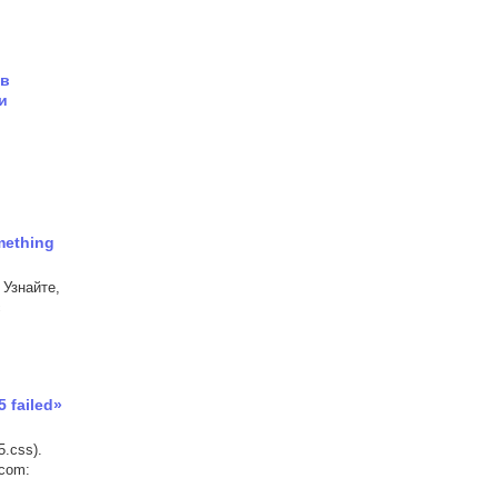
ов
и
mething
 Узнайте,
с
 failed»
.css).
.com: