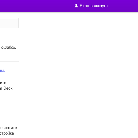
Вход в аккаунт
 ошибок,
на
тите
m Deck
ревратите
стройка