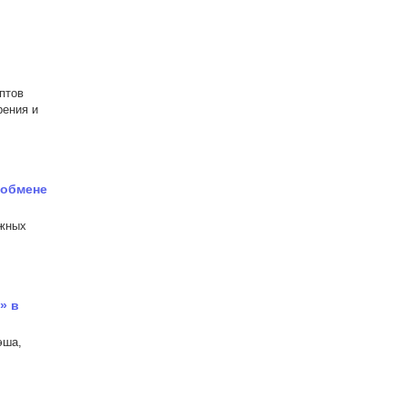
птов
рения и
 обмене
ожных
» в
эша,