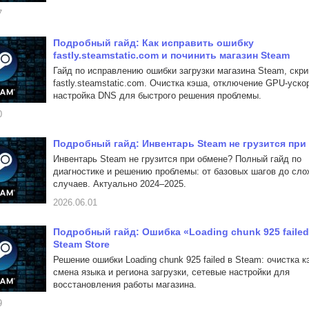
7
Подробный гайд: Как исправить ошибку
fastly.steamstatic.com и починить магазин Steam
Гайд по исправлению ошибки загрузки магазина Steam, скри
fastly.steamstatic.com. Очистка кэша, отключение GPU-уско
настройка DNS для быстрого решения проблемы.
0
Подробный гайд: Инвентарь Steam не грузится при
Инвентарь Steam не грузится при обмене? Полный гайд по
диагностике и решению проблемы: от базовых шагов до сл
случаев. Актуально 2024–2025.
2026.06.01
Подробный гайд: Ошибка «Loading chunk 925 failed
Steam Store
Решение ошибки Loading chunk 925 failed в Steam: очистка к
смена языка и региона загрузки, сетевые настройки для
восстановления работы магазина.
9