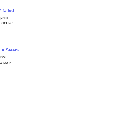
failed
крипт
овление
 в Steam
ном:
анов и