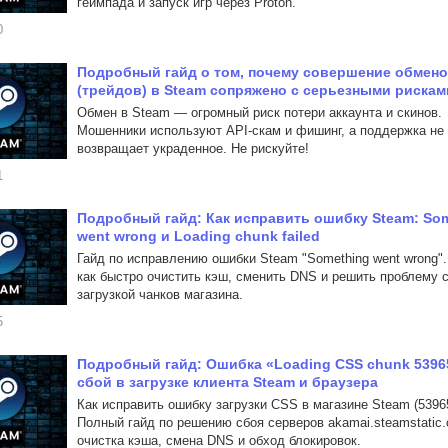
геймпада и запуск игр через Proton.
0
Подробный гайд о том, почему совершение обмен
(трейдов) в Steam сопряжено с серьезными рискам
Обмен в Steam — огромный риск потери аккаунта и скинов.
Мошенники используют API-скам и фишинг, а поддержка не
возвращает украденное. Не рискуйте!
1
Подробный гайд: Как исправить ошибку Steam: So
went wrong и Loading chunk failed
Гайд по исправлению ошибки Steam "Something went wrong".
как быстро очистить кэш, сменить DNS и решить проблему 
загрузкой чанков магазина.
5
Подробный гайд: Ошибка «Loading CSS chunk 53965
сбой в загрузке клиента Steam и браузера
Как исправить ошибку загрузки CSS в магазине Steam (53965
Полный гайд по решению сбоя серверов akamai.steamstatic
очистка кэша, смена DNS и обход блокировок.