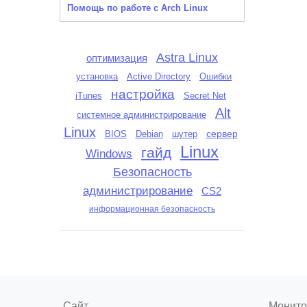
Помощь по работе с Arch Linux
Astra Linux
оптимизация
установка
Active Directory
Ошибки
настройка
iTunes
Secret Net
Alt
системное администрирование
Linux
сервер
BIOS
шутер
Debian
Linux
гайд
Windows
Безопасность
администрирование
CS2
информационная безопасность
Сайт
Монито