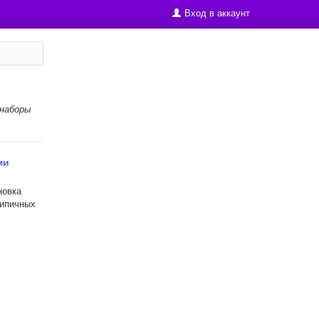
Вход в аккаунт
 наборы
ми
новка
типичных