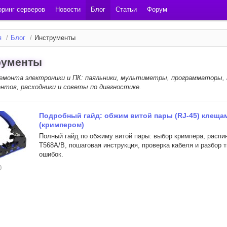
ринг серверов
Новости
Блог
Статьи
Форум
я
/
Блог
/
Инструменты
рументы
ремонта электроники и ПК: паяльники, мультиметры, программаторы,
нтов, расходники и советы по диагностике.
Подробный гайд: обжим витой пары (RJ-45) клеща
(кримпером)
Полный гайд по обжиму витой пары: выбор кримпера, распи
T568A/B, пошаговая инструкция, проверка кабеля и разбор 
ошибок.
0