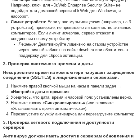
Например, ключ для «Dr.Web Enterprise Security Suite» не
подойдет для домашней версии «Dr.Web для Windows», и
наоборот.
Лимит устройств:
Если у вас мультилицензия (например, на 3
устройства), проверьте, не превышено ли количество активных
компьютеров. Если лимит исчерпан, сервер откажет в
соединении новому устройству.
Решение:
Деактивируйте лицензию на старом устройстве
через личный кабинет на сайте drweb.ru или обратитесь в
поддержку для сброса активаций.
2. Проверка системного времени и даты
Некорректное время на компьютере нарушает защищенное
соединение (SSL/TLS) с лицензионными серверами.
Нажмите правой кнопкой мыши на часы в панели задач →
«Настройка даты и времени»
.
Убедитесь, что дата, время и часовой пояс установлены верно.
Нажмите кнопку
«Синхронизировать»
(или включите
«Устанавливать время автоматически»).
Перезапустите службу антивируса или перезагрузите компьютер.
3. Проверка сетевого подключения и доступности
серверов
Антивирус должен иметь доступ к серверам обновления и