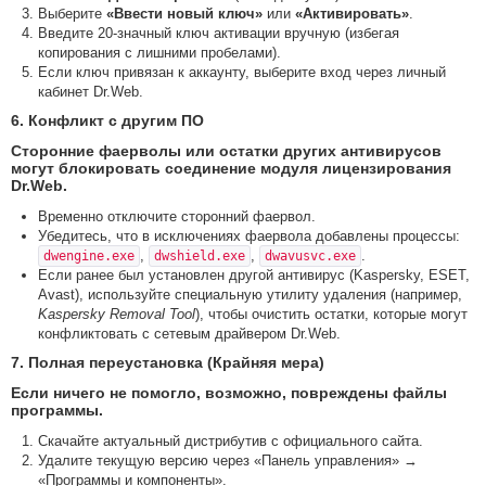
Выберите
«Ввести новый ключ»
или
«Активировать»
.
Введите 20-значный ключ активации вручную (избегая
копирования с лишними пробелами).
Если ключ привязан к аккаунту, выберите вход через личный
кабинет Dr.Web.
6. Конфликт с другим ПО
Сторонние фаерволы или остатки других антивирусов
могут блокировать соединение модуля лицензирования
Dr.Web.
Временно отключите сторонний фаервол.
Убедитесь, что в исключениях фаервола добавлены процессы:
,
,
.
dwengine.exe
dwshield.exe
dwavusvc.exe
Если ранее был установлен другой антивирус (Kaspersky, ESET,
Avast), используйте специальную утилиту удаления (например,
Kaspersky Removal Tool
), чтобы очистить остатки, которые могут
конфликтовать с сетевым драйвером Dr.Web.
7. Полная переустановка (Крайняя мера)
Если ничего не помогло, возможно, повреждены файлы
программы.
Скачайте актуальный дистрибутив с официального сайта.
Удалите текущую версию через «Панель управления» →
«Программы и компоненты».