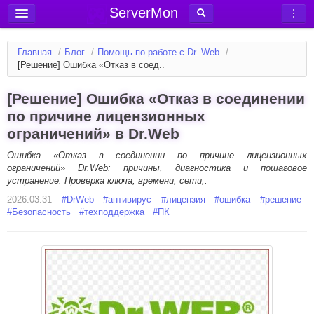
ServerMon
Добавить сервер
Главная
/
Блог
/
Помощь по работе с Dr. Web
/
Мониторинг серверов
[Решение] Ошибка «Отказ в соед..
Новости
[Решение] Ошибка «Отказ в соединении
Блог
по причине лицензионных
ограничений» в Dr.Web
Статьи
Форум
Ошибка «Отказ в соединении по причине лицензионных
ограничений» Dr.Web: причины, диагностика и пошаговое
устранение. Проверка ключа, времени, сети,.
Вход в аккаунт
2026.03.31
#
DrWeb
#
антивирус
#
лицензия
#
ошибка
#
решение
#
Безопасность
#
техподдержка
#
ПК