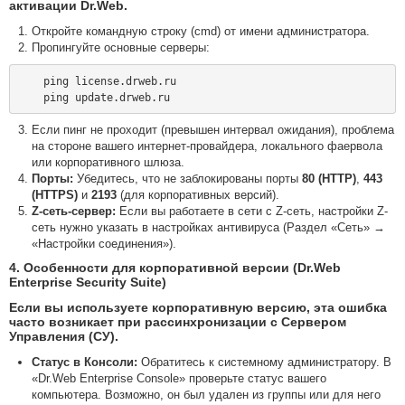
активации Dr.Web.
Откройте командную строку (cmd) от имени администратора.
Пропингуйте основные серверы:
    ping license.drweb.ru

Если пинг не проходит (превышен интервал ожидания), проблема
на стороне вашего интернет-провайдера, локального фаервола
или корпоративного шлюза.
Порты:
Убедитесь, что не заблокированы порты
80 (HTTP)
,
443
(HTTPS)
и
2193
(для корпоративных версий).
Z-сеть-сервер:
Если вы работаете в сети с Z-сеть, настройки Z-
сеть нужно указать в настройках антивируса (Раздел «Сеть» →
«Настройки соединения»).
4. Особенности для корпоративной версии (Dr.Web
Enterprise Security Suite)
Если вы используете корпоративную версию, эта ошибка
часто возникает при рассинхронизации с Сервером
Управления (СУ).
Статус в Консоли:
Обратитесь к системному администратору. В
«Dr.Web Enterprise Console» проверьте статус вашего
компьютера. Возможно, он был удален из группы или для него