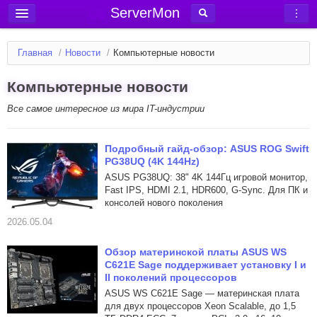
ServerMon
Добавить сервер
Главная
/
Новости
/
Компьютерные новости
Мониторинг серверов
Компьютерные новости
Новости
Все самое интересное из мира IT-индустрии
Блог
Статьи
Подробный гайд-обзор: ASUS ROG Swift
Форум
PG38UQ (4K 144Hz)
ASUS PG38UQ: 38" 4K 144Гц игровой монитор,
Вход в аккаунт
Fast IPS, HDMI 2.1, HDR600, G-Sync. Для ПК и
консолей нового поколения
2026.05.04
Обзор ​материнской платы ASUS WS
C621E Sage поддерживает установку I и
II поколений процессоров
ASUS WS C621E Sage — материнская плата
для двух процессоров Xeon Scalable, до 1,5