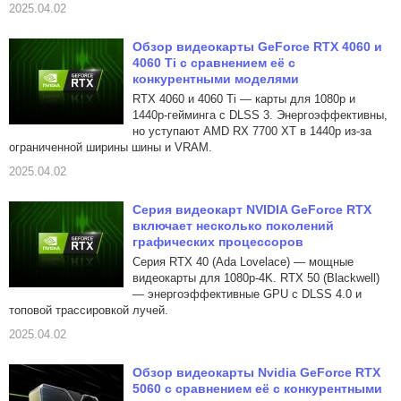
2025.04.02
Обзор видеокарты GeForce RTX 4060 и
4060 Ti с сравнением её с
конкурентными моделями
RTX 4060 и 4060 Ti — карты для 1080p и
1440p-гейминга с DLSS 3. Энергоэффективны,
но уступают AMD RX 7700 XT в 1440p из-за
ограниченной ширины шины и VRAM.
2025.04.02
Серия видеокарт NVIDIA GeForce RTX
включает несколько поколений
графических процессоров
Серия RTX 40 (Ada Lovelace) — мощные
видеокарты для 1080p-4K. RTX 50 (Blackwell)
— энергоэффективные GPU с DLSS 4.0 и
топовой трассировкой лучей.
2025.04.02
Обзор видеокарты Nvidia GeForce RTX
5060 с сравнением её с конкурентными