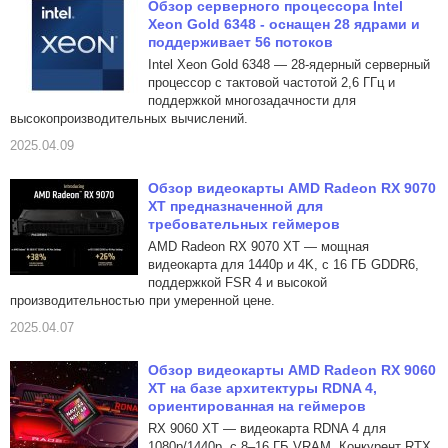
Обзор серверного процессора Intel
Xeon Gold 6348 - оснащен 28 ядрами и
поддерживает 56 потоков
Intel Xeon Gold 6348 — 28-ядерный серверный
процессор с тактовой частотой 2,6 ГГц и
поддержкой многозадачности для
высокопроизводительных вычислений.
2025.04.09
Обзор видеокарты AMD Radeon RX 9070
XT предназначенной для
требовательных геймеров
AMD Radeon RX 9070 XT — мощная
видеокарта для 1440p и 4K, с 16 ГБ GDDR6,
поддержкой FSR 4 и высокой
производительностью при умеренной цене.
2025.04.07
Обзор видеокарты AMD Radeon RX 9060
XT на базе архитектуры RDNA 4,
ориентированная на геймеров
RX 9060 XT — видеокарта RDNA 4 для
1080p/1440p, с 8–16 ГБ VRAM. Конкурент RTX