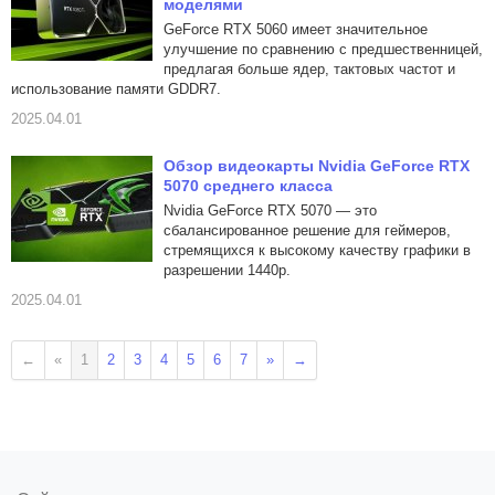
моделями
GeForce RTX 5060 имеет значительное
улучшение по сравнению с предшественницей,
предлагая больше ядер, тактовых частот и
использование памяти GDDR7.
2025.04.01
Обзор видеокарты Nvidia GeForce RTX
5070 среднего класса
Nvidia GeForce RTX 5070 — это
сбалансированное решение для геймеров,
стремящихся к высокому качеству графики в
разрешении 1440p.
2025.04.01
←
«
1
2
3
4
5
6
7
»
→