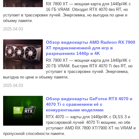
RX 7800 XT — мощная карта для 1440p/4K с
16 ГБ VRAM. Обходит RTX 4070 без RT, но
уступает в трассировке лучей. Энергоемка, но выгодна по цене и
объему памяти.
2025.04.03
Обзор видеокарты AMD Radeon RX 7900
XT предназначенной для игр в
разрешениях 1440p и 4K
RX 7900 XT — мощная карта для 1440p/4K с
20 ГБ VRAM. Быстрее RTX 4070 Ti без RT, но
уступает в трассировке лучей. Энергоемка,
выгодна по цене и объему памяти.
2025.04.03
Обзор видеокарты GeForce RTX 4070 и
4070 Ti с сравнением её с
конкурентными моделями
RTX 4070 — карты для 1440p/4K с DLSS 3 и
трассировкой лучей. 4070 Ti мощнее, но обе
уступают AMD RX 7800 XT/7900 XT по VRAM и
пропускной способности памяти.