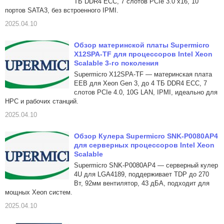
ТБ DDR4 ECC, 7 слотов PCIe 3.0 x16, 10
портов SATA3, без встроенного IPMI.
2025.04.10
Обзор материнской платы Supermicro
X12SPA-TF для процессоров Intel Xeon
Scalable 3-го поколения
Supermicro X12SPA-TF — материнская плата
EEB для Xeon Gen 3, до 4 ТБ DDR4 ECC, 7
слотов PCIe 4.0, 10G LAN, IPMI, идеально для
HPC и рабочих станций.
2025.04.10
Обзор Кулера Supermicro SNK-P0080AP4
для серверных процессоров Intel Xeon
Scalable
Supermicro SNK-P0080AP4 — серверный кулер
4U для LGA4189, поддерживает TDP до 270
Вт, 92мм вентилятор, 43 дБА, подходит для
мощных Xeon систем.
2025.04.10