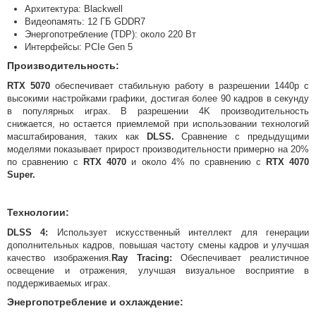
Архитектура: Blackwell​
Видеопамять: 12 ГБ GDDR7​
Энергопотребление (TDP): около 220 Вт​
Интерфейсы: PCIe Gen 5​
Производительность:
RTX 5070
обеспечивает стабильную работу в разрешении 1440p с
высокими настройками графики, достигая более 90 кадров в секунду
в популярных играх. В разрешении 4K производительность
снижается, но остается приемлемой при использовании технологий
масштабирования, таких как
DLSS.
Сравнение с предыдущими
моделями показывает прирост производительности примерно на 20%
по сравнению с
RTX 4070
и около 4% по сравнению с
RTX 4070
Super.
Технологии:
DLSS 4:
Использует искусственный интеллект для генерации
дополнительных кадров, повышая частоту смены кадров и улучшая
качество изображения.​
Ray Tracing:
Обеспечивает реалистичное
освещение и отражения, улучшая визуальное восприятие в
поддерживаемых играх.​
Энергопотребление и охлаждение: