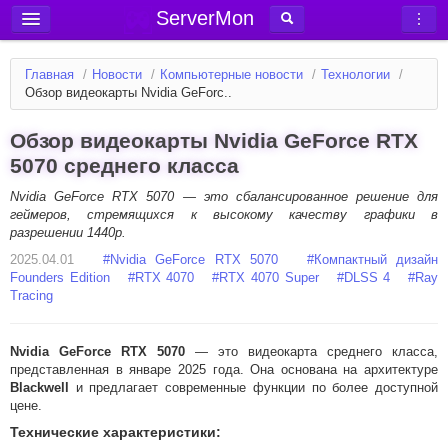
ServerMon
Добавить сервер
Главная
/
Новости
/
Компьютерные новости
/
Технологии
/
Мониторинг серверов
Обзор видеокарты Nvidia GeForc..
Новости
Обзор видеокарты Nvidia GeForce RTX
Блог
5070 среднего класса
Статьи
Nvidia GeForce RTX 5070 — это сбалансированное решение для
геймеров, стремящихся к высокому качеству графики в
Форум
разрешении 1440p.
2025.04.01
Вход в аккаунт
#
Nvidia GeForce RTX 5070
#
Компактный дизайн
Founders Edition
#
RTX 4070
#
RTX 4070 Super
#
DLSS 4
#
Ray
Tracing
Nvidia GeForce RTX 5070
— это видеокарта среднего класса,
представленная в январе 2025 года. Она основана на архитектуре
Blackwell
и предлагает современные функции по более доступной
цене.​
Технические характеристики: