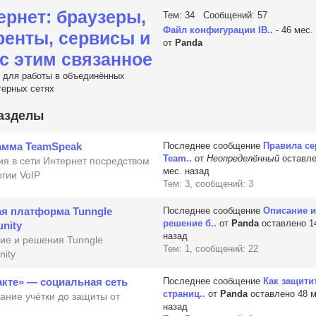
ернет: браузеры,
Тем: 34 Сообщений: 57
Файл конфигурации IB..
- 46 мес.
ренты, сервисы и
от
Panda
 с этим связанное
для работы в объединённых
ерных сетях
азделы
амма TeamSpeak
Последнее сообщение
Правила се
Team..
от
Неопределённый
оставле
я в сети Интернет посредством
мес. назад
гии VoIP
Тем: 3, сообщений: 3
ая платформа Tunngle
Последнее сообщение
Описание 
решение б..
от
Panda
оставлено 1
nity
назад
ие и решения Tunngle
Тем: 1, сообщений: 22
ity
кте» — социальная сеть
Последнее сообщение
Как защити
страниц..
от
Panda
оставлено 48 м
ание учётки до защиты от
назад