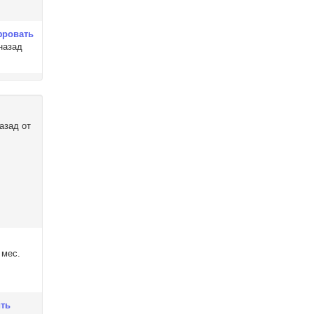
фровать
назад
назад от
 мес.
ить