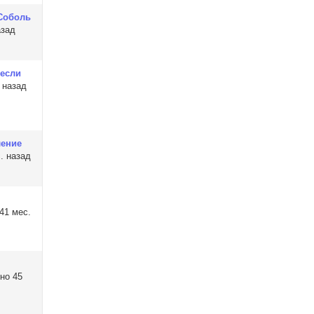
 Соболь
азад
 если
 назад
ление
. назад
41 мес.
но 45