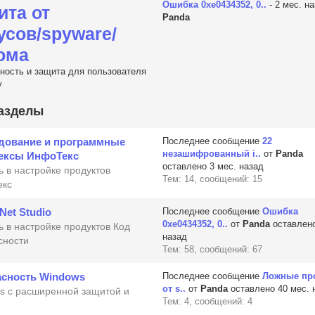
Ошибка 0xe0434352, 0..
- 2 мес. на
ита от
Panda
усов/spyware/
ома
ность и защита для пользователя
y
азделы
дование и программные
Последнее сообщение
22
незашифрованный i..
от
Panda
ексы ИнфоТекс
оставлено 3 мес. назад
 в настройке продуктов
Тем: 14, сообщений: 15
екс
 Net Studio
Последнее сообщение
Ошибка
0xe0434352, 0..
от
Panda
оставлено
 в настройке продуктов Код
назад
сности
Тем: 58, сообщений: 67
асность Windows
Последнее сообщение
Ложные пр
от s..
от
Panda
оставлено 40 мес. 
s с расширенной защитой и
Тем: 4, сообщений: 4