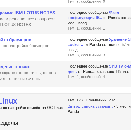
Тем: 7, сообщений: 9
грамме IBM LOTUS NOTES
Последнее сообщение
Файл
конфигурации IB..
от
Panda
остав
ие и решения всех вопросов
мес. назад
M LOTUS NOTES
Тем: 1, сообщений: 1
йка браузеров
Последнее сообщение
Удаление 
Locker ..
от
Panda
оставлено 57 ме
 по настройке браузеров
назад
Тем: 3, сообщений: 3
идение онлайн
Последнее сообщение
SPB TV он
для..
от
Panda
оставлено 149 мес.
 экране это не жизнь, но она
Тем: 4, сообщений: 4
ет, то что ты хочешь
Linux
Тем: 123 Сообщений: 202
Вывод списка установ..
- 3 мес. 
 по настройке семейства ОС Linux
Panda
азделы