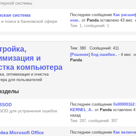
терной системы
ская система
Последнее сообщение
Как расши
ном..
от
Panda
оставлено 43 мес. 
 и поиск в банковской сфере
Тем: 1, сообщений: 1
тройка,
Тем: 380 Сообщений: 411
[Решение] Код ошибки..
- 4 мес. 
имизация и
Panda
стка компьютера
ка, оптимизация и очистка
ера для пользвателей
азделы
BSOD
Последнее сообщение
0x00000162:
KERNEL_A..
от
Panda
оставлено 4
SOD для устранения ошибок
назад
Тем: 297, сообщений: 307
йка Microsoft Office
Последнее сообщение
Как включ