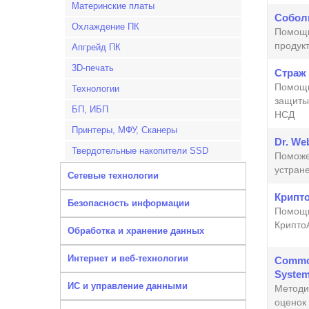
Материнские платы
Собол
Охлаждение ПК
Помощь
продук
Апгрейд ПК
3D-печать
Страж
Помощь
Технологии
защиты
БП, ИБП
НСД
Принтеры, МФУ, Сканеры
Dr. We
Твердотельные накопители SSD
Поможе
устран
Сетевые технологии
Крипт
Безопасность информации
Помощь
Крипт
Обработка и хранение данных
Интернет и веб-технологии
Common
Syste
ИС и управление данными
Методи
оценок