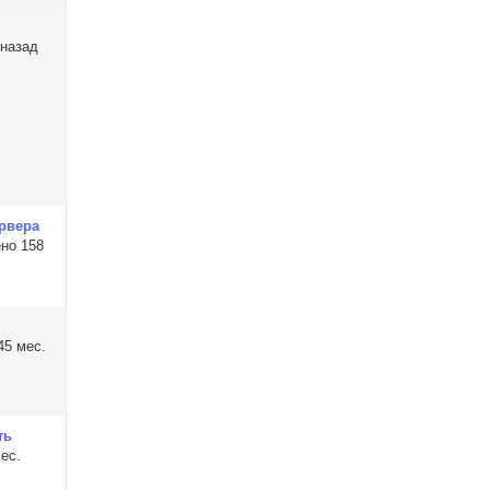
 назад
рвера
но 158
и
45 мес.
ть
ес.