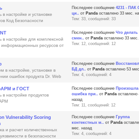
ь
Последнее сообщение
4231 - ПАК
ци..
от
Panda
оставлено 33 мес. н
 в настройке и установке
Тем: 33, сообщений: 33
тов Код Безопасности
 NT
Последнее сообщение
Что делать
смен..
от
Panda
оставлено 33 мес.
 в настройке для комплексной
Тем: 12, сообщений: 12
 информационных ресурсов от
b
Последнее сообщение
Восстанов
БД дл..
от
Panda
оставлено 53 мес
м в настройке, установке в
Тем: 4, сообщений: 4
ении ошибок продукта Dr. Web
оАРМ и ГОСТ
Последнее сообщение
Произошла
ошибка при..
от
Panda
оставлено 
 в настройке продуктов
назад
оАРМ
Тем: 11, сообщений: 12
 Vulnerability Scoring
Последнее сообщение
Группа
контекстных м..
от
Panda
оставле
m
мес. назад
ка и расчет количественных
Тем: 4, сообщений: 4
 уязвимости в безопасности