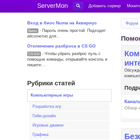
ServerMon
Добавить сервер
Монито
Вход в биос Numa на Аквариус
Форум
- Пароль очень простой. Подходит
Биос
абсолютно для...
Помо
Отключение разброса в CS GO
Ком
- Чтобы убрать разброс пуль с
CS GO
помощью команды, открывайте консоль и
инт
пишите:...
Обсужде
компьют
Рубрики статей
Подр
Компьютерные игры
Канал
Разработка игр
Обзор 
Гейм-дизайн
Игровые движки
Без
Графика