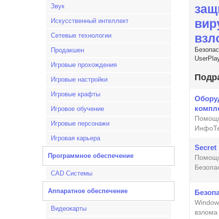
защ
Звук
вир
Искусственный интеллект
взл
Сетевые технологии
Безопас
Продакшен
UserPla
Игровые прохождения
Подр
Игровые настройки
Игровые крафты
Обору
компл
Игровое обучение
Помощь
Игровые персонажи
ИнфоТ
Игровая карьера
Secret
Программное обеспечение
Помощь
Безопа
CAD Системы
Аппаратное обеспечение
Безоп
Window
Видеокарты
взлома