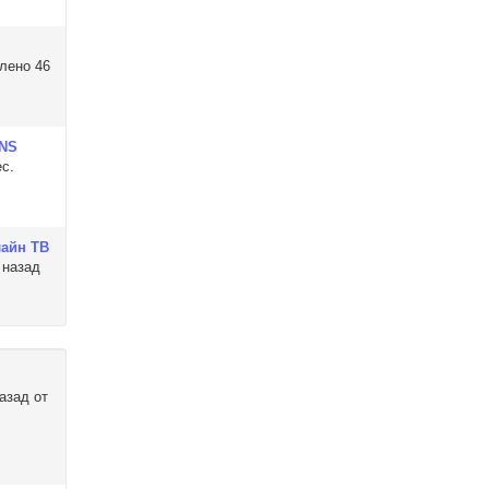
лено 46
SNS
с.
лайн ТВ
 назад
назад от