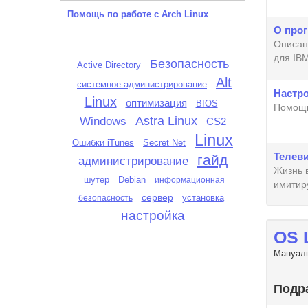
Помощь по работе с Arch Linux
О про
Описан
для IB
Безопасность
Active Directory
Alt
системное администрирование
Настро
Linux
оптимизация
BIOS
Помощь
Astra Linux
Windows
CS2
Linux
Ошибки iTunes
Secret Net
Телев
гайд
администрирование
Жизнь в
шутер
Debian
информационная
имитиру
сервер
установка
безопасность
настройка
OS 
Мануалы
Подр