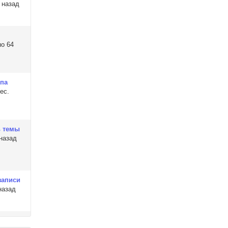
 назад
о 64
мпа
ес.
ь темы
назад
записи
назад