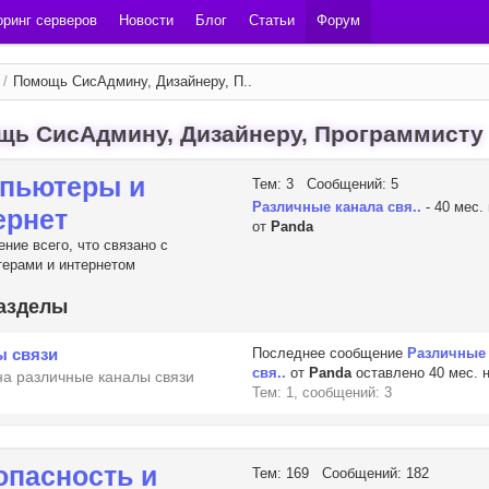
ринг серверов
Новости
Блог
Статьи
Форум
/
Помощь СисАдмину, Дизайнеру, П..
щь СисАдмину, Дизайнеру, Программисту
пьютеры и
Тем: 3 Сообщений: 5
Различные канала свя..
- 40 мес.
ернет
от
Panda
ние всего, что связано с
ерами и интернетом
азделы
ы связи
Последнее сообщение
Различные
свя..
от
Panda
оставлено 40 мес. 
на различные каналы связи
Тем: 1, сообщений: 3
опасность и
Тем: 169 Сообщений: 182