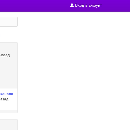
Вход в аккаунт
 назад
 канала
назад