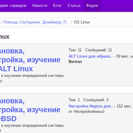
ринг серверов
Новости
Блог
Статьи
Форум
/
Помощь СисАдмину, Дизайнеру, П..
/
OS Linux
nux
ановка,
Тем: 11 Сообщений: 11
ALT Linux для образо..
- 39 мес. 
тройка, изучение
Bertran
ALT Linux
в изучении операционной системы
ux
ановка,
Тем: 1 Сообщений: 3
Настройка Nagios для..
- 152 мес.
тройка, изучение
от
Неопределённый
eBSD
в изучении операционной системы
D