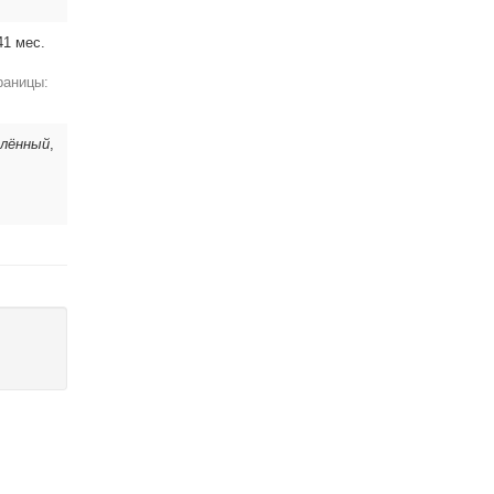
41 мес.
раницы:
елённый
,