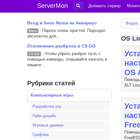
ServerMon
Добавить сервер
Монито
Вход в биос Numa на Аквариус
Форум
- Пароль очень простой. Подходит
Биос
абсолютно для...
OS Li
Отключение разброса в CS GO
Уст
- Чтобы убрать разброс пуль с
CS GO
помощью команды, открывайте консоль и
нас
пишите:...
OS 
Помощь 
Рубрики статей
ALT Lin
Компьютерные игры
Уст
Разработка игр
нас
Гейм-дизайн
Fre
Игровые движки
Помощь 
Графика
FreeBS