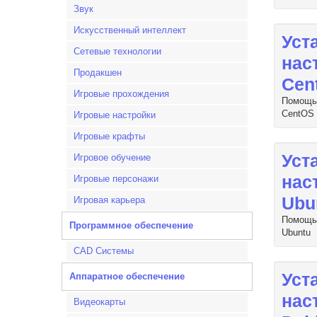
Звук
Искусственный интеллект
Уст
Сетевые технологии
нас
Продакшен
Cen
Игровые прохождения
Помощь 
CentOS
Игровые настройки
Игровые крафты
Уст
Игровое обучение
нас
Игровые персонажи
Ubu
Игровая карьера
Помощь 
Программное обеспечение
Ubuntu
CAD Системы
Уст
Аппаратное обеспечение
нас
Видеокарты