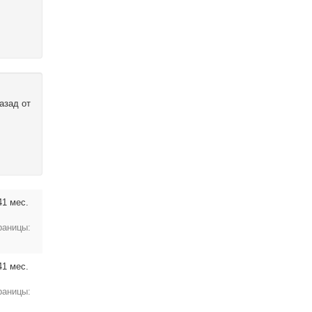
назад от
41 мес.
раницы:
41 мес.
раницы: