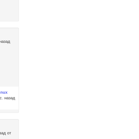
 назад
inux
с. назад
зад от