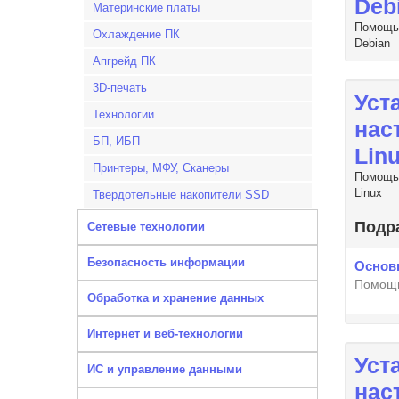
Deb
Материнские платы
Помощь 
Охлаждение ПК
Debian
Апгрейд ПК
3D-печать
Уст
Технологии
нас
БП, ИБП
Lin
Принтеры, МФУ, Сканеры
Помощь 
Linux
Твердотельные накопители SSD
Подр
Сетевые технологии
Безопасность информации
Основ
Помощь
Обработка и хранение данных
Интернет и веб-технологии
Уст
ИС и управление данными
нас