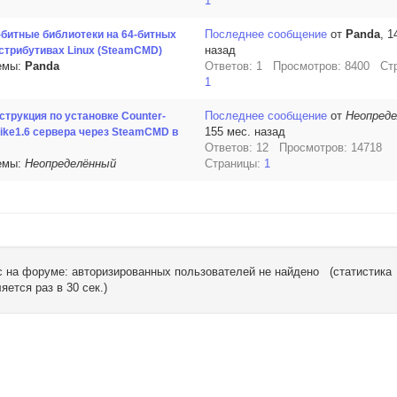
1
Последнее сообщение
от
Panda
, 1
-битные библиотеки на 64-битных
назад
стрибутивах Linux (SteamCMD)
емы:
Panda
Ответов: 1 Просмотров: 8400 Ст
1
Последнее сообщение
от
Неопред
струкция по установке Counter-
155 мес. назад
rike1.6 сервера через SteamCMD в
Ответов: 12 Просмотров: 14718
емы:
Неопределённый
Страницы:
1
 на форуме: авторизированных пользователей не найдено (статистика
яется раз в 30 сек.)