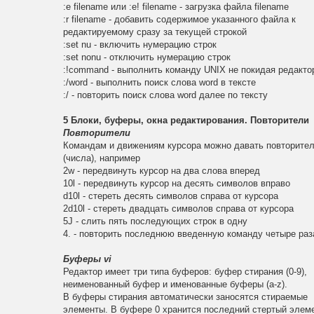
:e filename или :e! filename - загрузка файла filename
:r filename - добавить содержимое указанного файла к
редактируемому сразу за текущей строкой
:set nu - включить нумерацию строк
:set nonu - отключить нумерацию строк
:!command - выполнить команду UNIX не покидая редакто
:/word - выполнить поиск слова word в тексте
:/ - повторить поиск слова word далее по тексту
5 Блоки, буферы, окна редактирования. Повторители
Повторители
Командам и движениям курсора можно давать повторите
(числа), например
2w - передвинуть курсор на два слова вперед
10l - передвинуть курсор на десять символов вправо
d10l - стереть десять символов справа от курсора
2d10l - стереть двадцать символов справа от курсора
5J - слить пять последующих строк в одну
4. - повторить последнюю введенную команду четыре раз
Буферы vi
Редактор имеет три типа буферов: буфер стирания (0-9),
неименованный буфер и именованные буферы (a-z).
В буферы стирания автоматически заносятся стираемые
элементы. В буфере 0 хранится последний стертый элеме