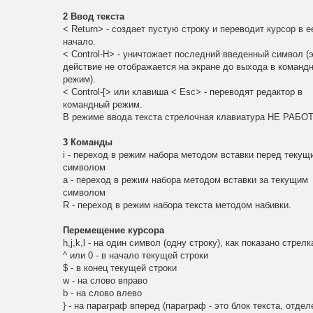
2 Ввод текста
< Return> - создает пустую строку и переводит курсор в е
начало.
< Control-H> - уничтожает последний введенный символ (
действие не отображается на экране до выхода в команд
режим).
< Control-[> или клавиша < Esc> - переводят редактор в
командный режим.
В режиме ввода текста стрелочная клавиатура НЕ РАБО
3 Команды
i - переход в режим набора методом вставки перед текущ
символом
a - переход в режим набора методом вставки за текущим
символом
R - переход в режим набора текста методом набивки.
Перемещение курсора
h,j,k,l - на один символ (одну строку), как показано стрел
^ или 0 - в начало текущей строки
$ - в конец текущей строки
w - на слово вправо
b - на слово влево
} - на параграф вперед (параграф - это блок текста, отде