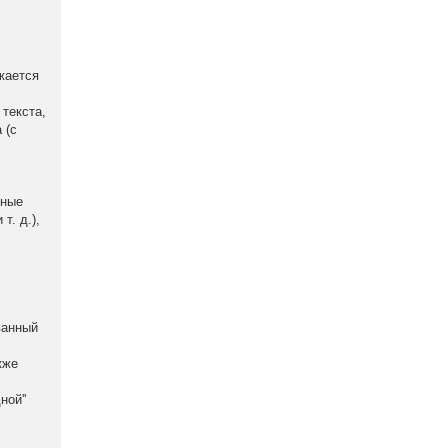
жается
.
текста,
 (с
ьные
т. д.),
ванный
кже
ой''