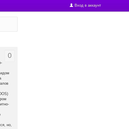
Вход в аккаунт
0
о-
видом
а
налов
 DOS)
ором
итно-
е
ся, но,