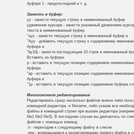
буфере 1 - предпоследний и т. д.
Занести в буфер:
yy - занести текущую строку в неименованный буфер
yдвижение курсора - занести указанный движением курсо
текста в неименованный буфер.
"ayy - занести текущую строку в именованный буфер a
"Ayy - добавить текущую строку к содержимому именован
буфера a
"by10j - занести последующие 10 строк в именованный бу
Вставить из буфера:
p - вставить в текущую позицию содержимое неименованн
буфера
"ap - вставить в текущую позицию содержимое именованн
буфера a
"1p - вставить в текущую позицию содержимое буфера ст
Многооконное редактирование
Редактировать сразу несколько файлов можно либо поль
командной редактора :e filename, либо указав все необх
файлы в командной строке при вызове редактора (наприме
file1 file2 file3). В последнем случае вы двигаетесь по спи
файлов с помощью команд:
:n - переходим к следующему файлу в списке
:rew - возвращаемся к редактированию первого файла в с