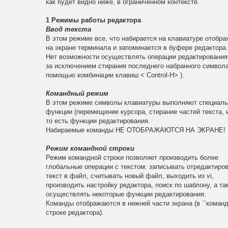
как будет видно ниже, в ограниченном контексте.
1 Режимы работы редактора
Ввод текста
В этом режиме все, что набирается на клавиатуре отобра
на экране терминала и запоминается в буфере редактора
Нет возможности осуществлять операции редактирования 
за исключением стирания последнего набранного символа
помощью комбинации клавиш < Control-H> ).
Командный режим
В этом режиме символы клавиатуры выполняют специал
функции (перемещение курсора, стирание частей текста, и 
то есть функции редактирования.
Набираемые команды НЕ ОТОБРАЖАЮТСЯ НА ЭКРАНЕ!
Режим командной строки
Режим командной строки позволяет производить более
глобальные операции с текстом: записывать отредактиро
текст в файл, считывать новый файл, выходить из vi,
производить настройку редактора, поиск по шаблону, а та
осуществлять некоторые функции редактирования.
Команды отображаются в нижней части экрана (в ``командн
строке редактора).