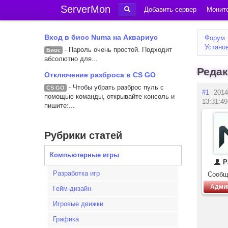
ServerMon
Добавить сервер
Монито
Вход в биос Numa на Аквариус
Форум
Установ
- Пароль очень простой. Подходит
Биос
абсолютно для...
Редак
Отключение разброса в CS GO
- Чтобы убрать разброс пуль с
CS GO
#1
2014
помощью команды, открывайте консоль и
13:31:49
пишите:...
Рубрики статей
Компьютерные игры
P
Разработка игр
Сообщ
Адми
Гейм-дизайн
Игровые движки
Графика