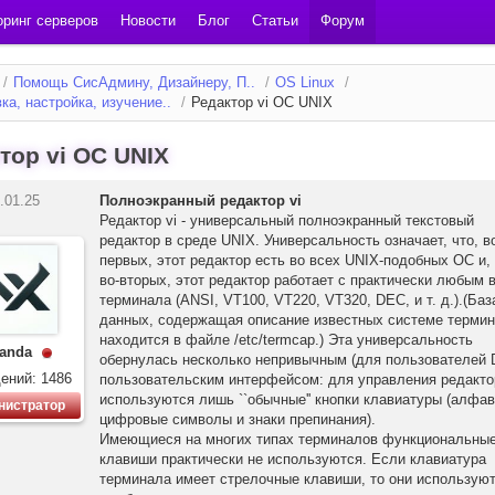
ринг серверов
Новости
Блог
Статьи
Форум
/
Помощь СисАдмину, Дизайнеру, П..
/
OS Linux
/
ка, настройка, изучение..
/
Редактор vi OC UNIX
тор vi OC UNIX
.01.25
Полноэкранный редактор vi
Редактор vi - универсальный полноэкранный текстовый
редактор в среде UNIX. Универсальность означает, что, в
первых, этот редактор есть во всех UNIX-подобных ОС и,
во-вторых, этот редактор работает с практически любым 
терминала (ANSI, VT100, VT220, VT320, DEC, и т. д.).(Баз
данных, содержащая описание известных системе терми
находится в файле /etc/termcap.) Эта универсальность
anda
обернулась несколько непривычным (для пользователей
ений: 1486
пользовательским интерфейсом: для управления редакт
используются лишь ``обычные'' кнопки клавиатуры (алфав
нистратор
цифровые символы и знаки препинания).
Имеющиеся на многих типах терминалов функциональны
клавиши практически не используются. Если клавиатура
терминала имеет стрелочные клавиши, то они используют