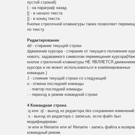
пустой строкой)
{ - на параграф назад
[[ - в начало текста
]] - в конец текста
Кнопки стрелочной клавиатуры также позволяют перемещ
по тексту.
Редактирование
dd - стирание текущей строки
dдвижение курсора - стирание от текущего положения кур
нового, задаваемого символом перемещения курсора(Наж
кнопок стрелочной клавиатуры НЕ ЯВЛЯЕТСЯ движение
курсора и не может использоваться в комбинированных
командах.)
J - слияние текущей строки со следующей
u - отмена последней команды
. - повтор последней команды
: - переход в режим командной строки
4 Командная строка
:q или :q! - выход из редактора без сохранения изменений
:x - выход из редактора с записью, если файл был
модифицирован
:w или w filename или w! filename - запись файла и возвр
командный режим