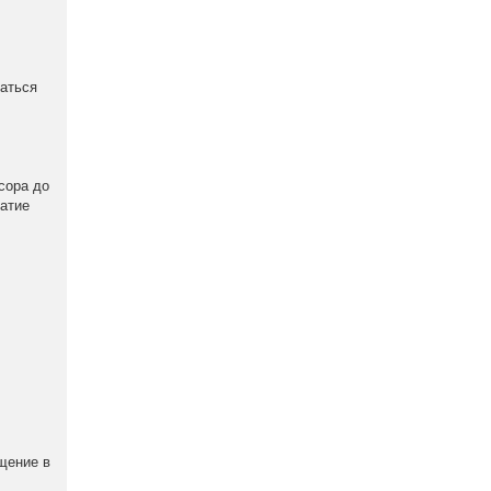
аться
сора до
атие
м
ащение в