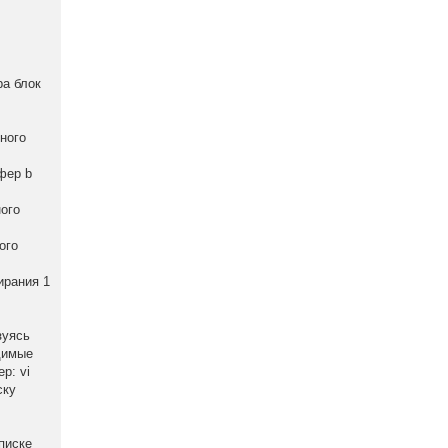
ра блок
ного
фер b
ого
ого
ирания 1
зуясь
одимые
р: vi
ску
писке