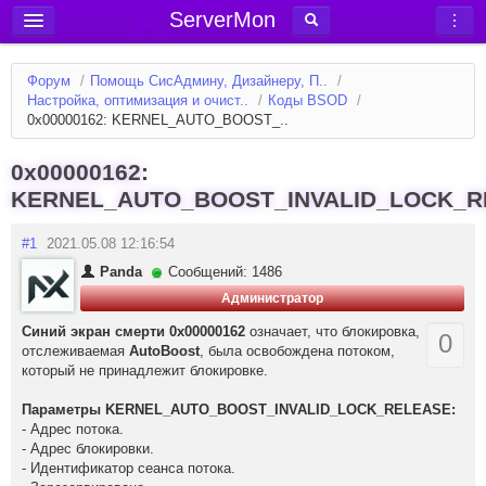
ServerMon
Добавить сервер
Форум
/
Помощь СисАдмину, Дизайнеру, П..
/
Мониторинг серверов
Настройка, оптимизация и очист..
/
Коды BSOD
/
0x00000162: KERNEL_AUTO_BOOST_..
Новости
Блог
0x00000162:
KERNEL_AUTO_BOOST_INVALID_LOCK_R
Статьи
Форум
#1
2021.05.08 12:16:54
Panda
Сообщений: 1486
Вход в аккаунт
Администратор
Синий экран смерти 0x00000162
означает, что блокировка,
0
отслеживаемая
AutoBoost
, была освобождена потоком,
который не принадлежит блокировке.
Параметры KERNEL_AUTO_BOOST_INVALID_LOCK_RELEASE:
- Адрес потока.
- Адрес блокировки.
- Идентификатор сеанса потока.