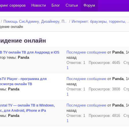
ринг серверов
Новости
Блог
Статьи
Форум
/
Помощь СисАдмину, Дизайнеру, П..
/
Интернет: браузеры, торренты, .
дение онлайн
видение онлайн
Последнее сообщение
от
Panda
, 1
B TV онлайн ТВ для Андроид и iOS
тор темы:
Panda
назад
Ответов: 1 Просмотров: 4645 Ст
1
Последнее сообщение
от
Panda
, 1
sTV Player - программа для
назад
осмотра онлайн ТВ
емы:
Panda
Ответов: 1 Просмотров: 3808 Ст
1
Последнее сообщение
от
Panda
, 1
ystal TV — онлайн ТВ в Windows,
назад
c, для Android, iPhone и iPa
емы:
Panda
Ответов: 1 Просмотров: 4816 Ст
1