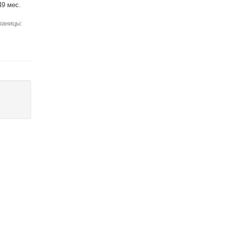
49 мес.
раницы: