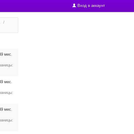
Вход в аккаунт
.
/
49 мес.
раницы:
49 мес.
раницы:
49 мес.
раницы: