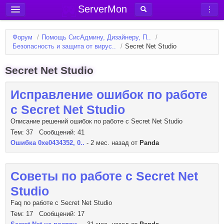
ServerMon
Добавить сервер
Форум
/
Помощь СисАдмину, Дизайнеру, П..
/
Мониторинг серверов
Безопасность и защита от вирус..
/
Secret Net Studio
Новости
Secret Net Studio
Блог
Исправление ошибок по работе
Статьи
с Secret Net Studio
Форум
Описание решений ошибок по работе с Secret Net Studio
Вход в аккаунт
Тем: 37 Сообщений: 41
Ошибка 0xe0434352, 0..
- 2 мес. назад от
Panda
Советы по работе с Secret Net
Studio
Faq по работе с Secret Net Studio
Тем: 17 Сообщений: 17