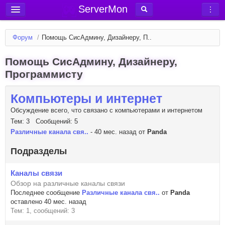
ServerMon
Добавить сервер
Форум
/
Помощь СисАдмину, Дизайнеру, П..
Мониторинг серверов
Помощь СисАдмину, Дизайнеру,
Новости
Программисту
Блог
Статьи
Компьютеры и интернет
Форум
Обсуждение всего, что связано с компьютерами и интернетом
Тем: 3 Сообщений: 5
Вход в аккаунт
Различные канала свя..
- 40 мес. назад от
Panda
Подразделы
Каналы связи
Обзор на различные каналы связи
Последнее сообщение
Различные канала свя..
от
Panda
оставлено 40 мес. назад
Тем: 1, сообщений: 3