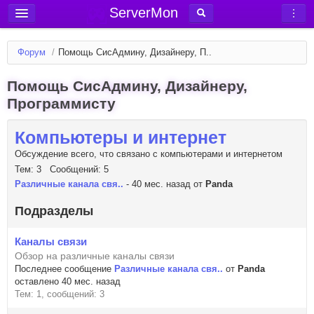
ServerMon
Добавить сервер
Форум
/
Помощь СисАдмину, Дизайнеру, П..
Мониторинг серверов
Помощь СисАдмину, Дизайнеру,
Новости
Программисту
Блог
Статьи
Компьютеры и интернет
Форум
Обсуждение всего, что связано с компьютерами и интернетом
Тем: 3 Сообщений: 5
Вход в аккаунт
Различные канала свя..
- 40 мес. назад от
Panda
Подразделы
Каналы связи
Обзор на различные каналы связи
Последнее сообщение
Различные канала свя..
от
Panda
оставлено 40 мес. назад
Тем: 1, сообщений: 3