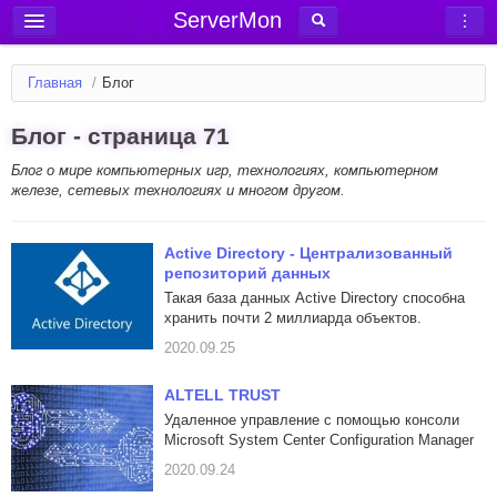
ServerMon
Добавить сервер
Главная
/
Блог
Мониторинг серверов
Блог - страница 71
Новости
Блог о мире компьютерных игр, технологиях, компьютерном
Блог
железе, сетевых технологиях и многом другом.
Статьи
Форум
Active Directory - Централизованный
репозиторий данных
Вход в аккаунт
Такая база данных Active Directory способна
хранить почти 2 миллиарда объектов.
2020.09.25
ALTELL TRUST
Удаленное управление с помощью консоли
Microsoft System Center Configuration Manager
2020.09.24