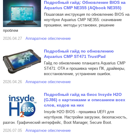
Подробный гайд: Обновление BIOS на
Aquarius CMP NE355 (AQbook NE355)
Пошаговая инструкция по обновлению BIOS на
ноутбуке Aquarius CMP NE355: скачивание
прошивки, методы установки, решение
проблем
2026.04.27
Аппаратное обеспечение
Подробный гайд по обновлению
Aquarius CMP ST471 TrustPad
Гайд по обновлению планшета Aquarius CMP
ST471: OTA и прошивка через ПК, драйверы,
восстановление, устранение ошибок.
2026.04.26
Аппаратное обеспечение
Подробный гайд на биос Insyde H2O
(GJ86) с картинками и описанием всех
слов, кодов на них
Insyde H2O BIOS - прошивка UEFI для
ноутбуков. Настройки загрузки, безопасность,
разгон. Графический интерфейс, Boot Manager, Secure Boot.
2026.07.05
Аппаратное обеспечение