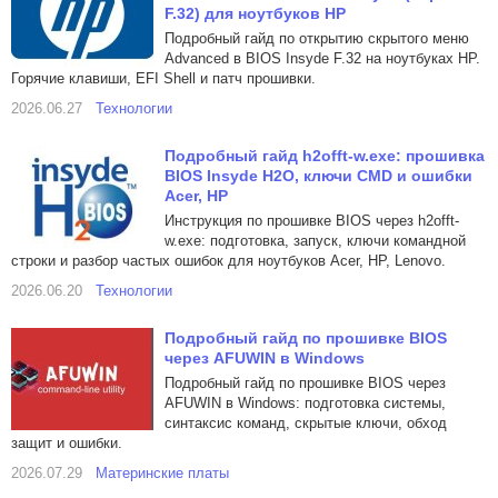
F.32) для ноутбуков HP
Подробный гайд по открытию скрытого меню
Advanced в BIOS Insyde F.32 на ноутбуках HP.
Горячие клавиши, EFI Shell и патч прошивки.
2026.06.27
Технологии
Подробный гайд h2offt-w.exe: прошивка
BIOS Insyde H2O, ключи CMD и ошибки
Acer, HP
Инструкция по прошивке BIOS через h2offt-
w.exe: подготовка, запуск, ключи командной
строки и разбор частых ошибок для ноутбуков Acer, HP, Lenovo.
2026.06.20
Технологии
Подробный гайд по прошивке BIOS
через AFUWIN в Windows
Подробный гайд по прошивке BIOS через
AFUWIN в Windows: подготовка системы,
синтаксис команд, скрытые ключи, обход
защит и ошибки.
2026.07.29
Материнские платы