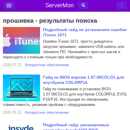
ServerMon
Добавить сервер
прошивка - результаты поиска
Мониторинг серверов
Подробный гайд по устранению ошибки
iTunes 1671
Новости
Ошибка iTunes 1671: просто дождитесь
Блог
загрузки прошивки, замените USB-кабель или
обновите ПО. Начинайте с простых шагов и
Статьи
переходите к сложным только при необходимости.
Форум
2026.07.23
Аппаратное обеспечение
Вход в аккаунт
Гайд по BIOS версии 1.07.06COLO1 для
ноутбуков COLORFUL
Гайд по скачиванию и установке BIOS
1.07.06COLO1 для ноутбуков COLORFUL EVOL
P15/P16. Инструкция по обновлению,
совместимость, решение проблем с оборудованием.
2026.05.11
Аппаратное обеспечение
Подробный гайд: расширенные