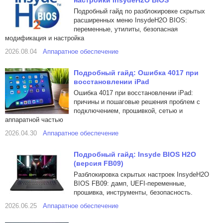
настройки InsydeH2O BIOS
Подробный гайд по разблокировке скрытых
расширенных меню InsydeH2O BIOS:
переменные, утилиты, безопасная
модификация и настройка
2026.08.04
Аппаратное обеспечение
Подробный гайд: Ошибка 4017 при
восстановлении iPad
Ошибка 4017 при восстановлении iPad:
причины и пошаговые решения проблем с
подключением, прошивкой, сетью и
аппаратной частью
2026.04.30
Аппаратное обеспечение
Подробный гайд: Insyde BIOS H2O
(версия FB09)
Разблокировка скрытых настроек InsydeH2O
BIOS FB09: дамп, UEFI-переменные,
прошивка, инструменты, безопасность.
2026.06.25
Аппаратное обеспечение