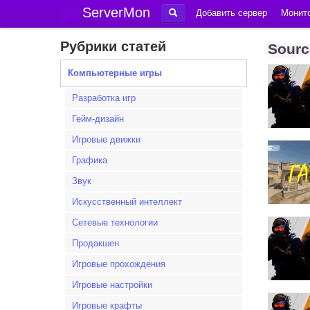
ServerMon
Добавить сервер
Монито
Рубрики статей
Sourc
Компьютерные игры
Разработка игр
Гейм-дизайн
Игровые движки
Графика
Звук
Искусственный интеллект
Сетевые технологии
Продакшен
Игровые прохождения
Игровые настройки
Игровые крафты