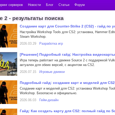
ринг серверов
Новости
Блог
Статьи
Форум
e 2 - результаты поиска
Создание карт для Counter-Strike 2 (CS2) - гайд по
Настройка Workshop Tools для CS2: установка, Hammer Edito
Steam Workshop.
2026.03.29
Разработка игр
[Решение] Подробный гайд: Настройка видеокарты д
Игра теперь работает на движке Source 2 с поддержкой Vul
актуален для обеих версий, с акцентом на CS2.
2026.07.15
Игровые движки
Подробный гайд: создание карт и моделей для CS2
Создание карт и моделей для CS2: установка Workshop Tool
Workshop. Безопасно и официально.
2026.06.03
Гейм-дизайн
Гайд: Как создать карту для CS2: полный гайд по 