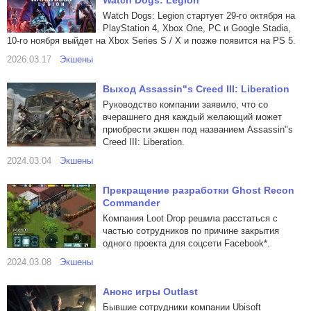
Watch Dogs: Legion
Watch Dogs: Legion стартует 29-го октября на
PlayStation 4, Xbox One, PC и Google Stadia,
10-го ноября выйдет на Xbox Series S / X и позже появится на PS 5.
2026.03.17
Экшены
Выход Assassin"s Creed III: Liberation
Руководство компании заявило, что со
вчерашнего дня каждый желающий может
приобрести экшен под названием Assassin"s
Creed III: Liberation.
2024.03.04
Экшены
Прекращение разработки Ghost Recon
Commander
Компания Loot Drop решила расстаться с
частью сотрудников по причине закрытия
одного проекта для соцсети Facebook*.
2024.03.08
Экшены
Анонс игры Outlast
Бывшие сотрудники компании Ubisoft