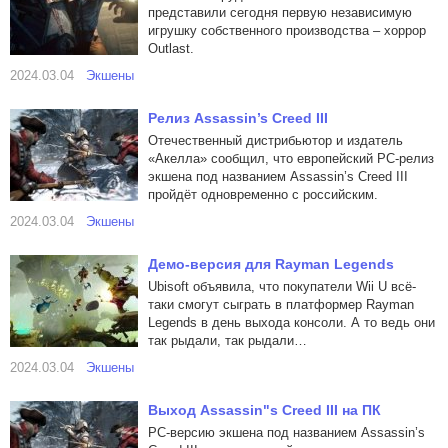
представили сегодня первую независимую
игрушку собственного производства – хоррор
Outlast.
2024.03.04
Экшены
Релиз Assassin’s Creed III
Отечественный дистрибьютор и издатель
«Акелла» сообщил, что европейский PC-релиз
экшена под названием Assassin’s Creed III
пройдёт одновременно с российским.
2024.03.04
Экшены
Демо-версия для Rayman Legends
Ubisoft объявила, что покупатели Wii U всё-
таки смогут сыграть в платформер Rayman
Legends в день выхода консоли. А то ведь они
так рыдали, так рыдали…
2024.03.04
Экшены
Выход Assassin"s Creed III на ПК
PC-версию экшена под названием Assassin’s