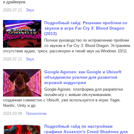
и драйверов.
2026.07.21
Звук
Подробный гайд: Решение проблем со
звуком в игре Far Cry 3: Blood Dragon
(2013)
Полное руководство по исправлению проблем
со звуком в Far Cry 3: Blood Dragon. Устраняем
отсутствие аудио, треск, рассинхрон и тихий звук на Windows 10/11.
2026.07.21
Звук
Google Agones: как Google и Ubisoft
объединили усилия для развития
игровой индустрии
Google Agones: платформа для разработки
онлайн-игр с живым обслуживанием,
созданная совместно с Ubisoft, уже используется в играх Yager,
Niantic, Unity и др.
2024.03.08
Технологии
Подробный гайд по настройкам
графики Assassin's Creed Shadows для