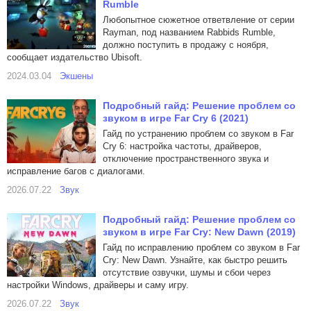
Rumble
Любопытное сюжетное ответвление от серии
Rayman, под названием Rabbids Rumble,
должно поступить в продажу с ноября,
сообщает издательство Ubisoft.
2024.03.04
Экшены
Подробный гайд: Решение проблем со
звуком в игре Far Cry 6 (2021)
Гайд по устранению проблем со звуком в Far
Cry 6: настройка частоты, драйверов,
отключение пространственного звука и
исправление багов с диалогами.
2026.07.22
Звук
Подробный гайд: Решение проблем со
звуком в игре Far Cry: New Dawn (2019)
Гайд по исправлению проблем со звуком в Far
Cry: New Dawn. Узнайте, как быстро решить
отсутствие озвучки, шумы и сбои через
настройки Windows, драйверы и саму игру.
2026.07.22
Звук