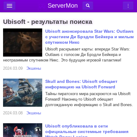
ServerMon
Добавить сервер
Ubisoft - результаты поиска
Мониторинг серверов
Ubisoft анонсировала Star Wars: Outlaws
с участием Ди Брэдли Бейкера и милым
Новости
спутником Никс
Блог
Ubisoft раскрывает карты: впереди Star Wars:
Outlaws с голосом Ди Брэдли Бейкера и
Статьи
неотразимым спутником Никс. Это будущее игровой галактики!
Форум
2024.03.09
Экшены
Вход в аккаунт
Skull and Bones: Ubisoft обещает
информацию на Ubisoft Forward
Тайны пиратского мира раскроются на Ubisoft
Forward! Наконец-то Ubisoft обещает
долгожданную информацию о Skull and Bones.
2024.03.08
Экшены
Ubisoft опубликовала в сети
официальные системные требования