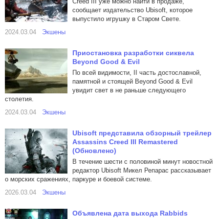
Creed III уже можно найти в продаже,
сообщает издательство Ubisoft, которое
выпустило игрушку в Старом Свете.
2024.03.04
Экшены
Приостановка разработки сиквела
Beyond Good & Evil
По всей видимости, II часть достославной,
памятной и стоящей Beyond Good & Evil
увидит свет в не раньше следующего
столетия.
2024.03.04
Экшены
Ubisoft представила обзорный трейлер
Assassins Creed III Remastered
(Обновлено)
В течение шести с половиной минут новостной
редактор Ubisoft Микел Репарас рассказывает
о морских сражениях, паркуре и боевой системе.
2026.03.04
Экшены
Объявлена дата выхода Rabbids