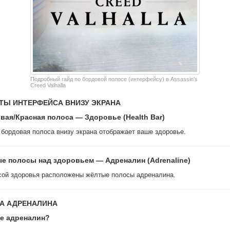
Подробный гайд по бордовой полосе (интерфейсу) в Assassin's
Creed Valhalla
ТЫ ИНТЕРФЕЙСА ВНИЗУ ЭКРАНА
овая/Красная полоса — Здоровье (Health Bar)
бордовая полоса внизу экрана отображает ваше здоровье.
ые полосы над здоровьем — Адреналин (Adrenaline)
сой здоровья расположены жёлтые полосы адреналина.
А АДРЕНАЛИНА
ое адреналин?