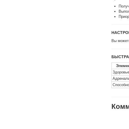
Получ
Выпол
Приор
НАСТРО
Вы можете
БЫСТРА
Элеме
Здоровь
Адренал
Способно
Комм