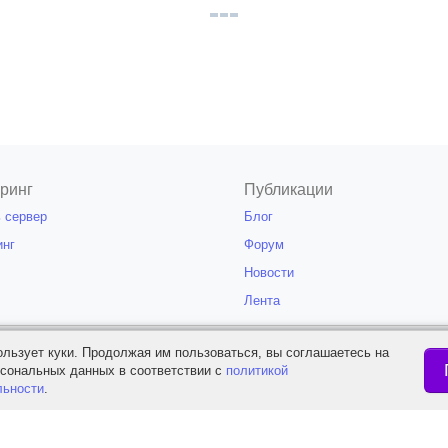
ринг
Публикации
 сервер
Блог
инг
Форум
Новости
Лента
ое или полное использование материалов сайта "ServerMon" разрешаетс
ользует куки. Продолжая им пользоваться, вы соглашаетесь на
для поисковых систем ссылки на адрес мате
рсональных данных в соответствии с
политикой
льности
.