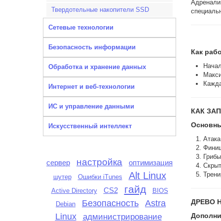
Адренали
Твердотельные накопители SSD
специальн
Сетевые технологии
Безопасность информации
Как рабо
Начал
Обработка и хранение данных
Макси
Кажда
Интернет и веб-технологии
ИС и управление данными
КАК ЗА
Основны
Искусственный интеллект
Атака
Фини
Грибы
настройка
сервер
оптимизация
Скрыт
Alt Linux
Трени
шутер
Ошибки iTunes
гайд
CS2
Active Directory
BIOS
ДРЕВО 
Безопасность
Astra
Debian
Linux
администрирование
Дополни