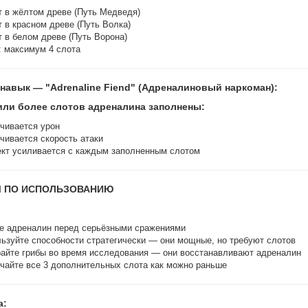
т в жёлтом древе (Путь Медведя)
т в красном древе (Путь Волка)
т в белом древе (Путь Ворона)
: максимум 4 слота
навык — "Adrenaline Fiend" (Адреналиновый наркоман):
 или более слотов адреналина заполнены:
чивается урон
чивается скорость атаки
т усиливается с каждым заполненным слотом
 ПО ИСПОЛЬЗОВАНИЮ
е адреналин перед серьёзными сражениями
ьзуйте способности стратегически — они мощные, но требуют слотов
айте грибы во время исследования — они восстанавливают адреналин
чайте все 3 дополнительных слота как можно раньше
а: