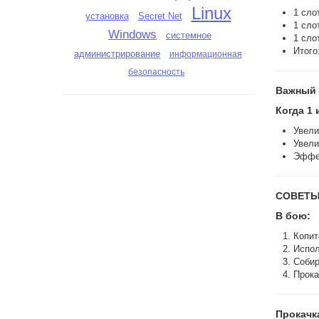
Linux
1 сло
установка
Secret Net
1 сло
Windows
системное
1 сло
Итого
администрирование
информационная
безопасность
Важный 
Когда 1
Увели
Увели
Эффек
СОВЕТЫ
В бою:
Копит
Испол
Собир
Прока
Прокачк