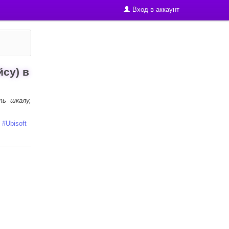
Вход в аккаунт
су) в
ть шкалу,
#
Ubisoft