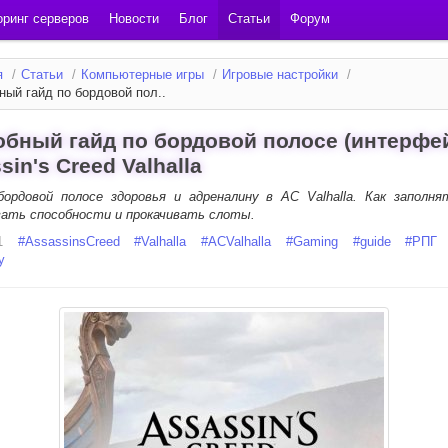
ринг серверов
Новости
Блог
Статьи
Форум
я
/
Статьи
/
Компьютерные игры
/
Игровые настройки
/
ный гайд по бордовой пол..
бный гайд по бордовой полосе (интерфей
sin's Creed Valhalla
бордовой полосе здоровья и адреналину в AC Valhalla. Как заполня
вать способности и прокачивать слоты.
1
#
AssassinsCreed
#
Valhalla
#
ACValhalla
#
Gaming
#
guide
#
РПГ
y