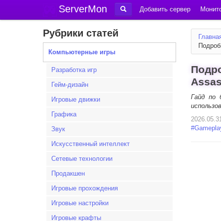
ServerMon
Добавить сервер
Монито
Рубрики статей
Главна
Подроб
Компьютерные игры
Подро
Разработка игр
Assas
Гейм-дизайн
Гайд по 
Игровые движки
использо
Графика
2026.05.3
#
Gamepla
Звук
Искусственный интеллект
Сетевые технологии
Продакшен
Игровые прохождения
Игровые настройки
Игровые крафты