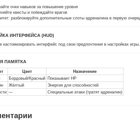
айте очки навыков за повышение уровня
няйте квесты и побеждайте врагов
итет: разблокируйте дополнительные слоты адреналина в первую очере
ЙКА ИНТЕРФЕЙСА (HUD)
 кастомизировать интерфейс под свои предпочтения в настройках игры.
Я ПАМЯТКА
нт
Цвет
Назначение
е
Бордовый/Красный
Показывает HP
ин
Жёлтый
Энергия для способностей
сти
—
Специальные атаки (тратят адреналин)
ентарии