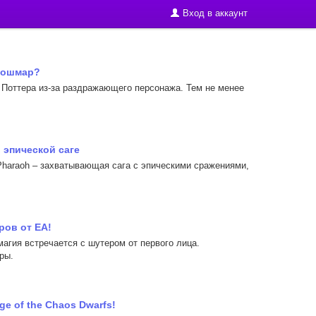
Вход в аккаунт
 кошмар?
 Поттера из-за раздражающего персонажа. Тем не менее
в эпической саге
: Pharaoh – захватывающая сага с эпическими сражениями,
ров от EA!
магия встречается с шутером от первого лица.
ры.
e of the Chaos Dwarfs!