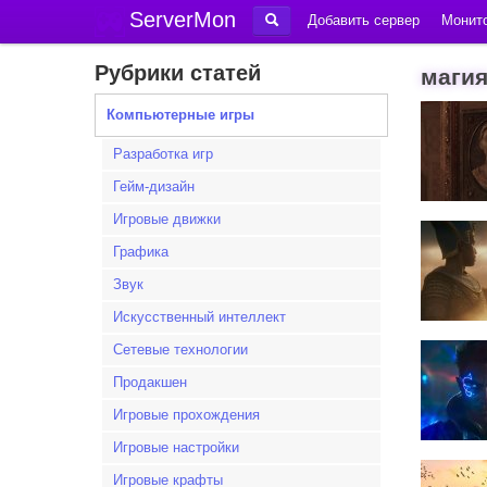
ServerMon
Добавить сервер
Монито
Рубрики статей
магия
Компьютерные игры
Разработка игр
Гейм-дизайн
Игровые движки
Графика
Звук
Искусственный интеллект
Сетевые технологии
Продакшен
Игровые прохождения
Игровые настройки
Игровые крафты