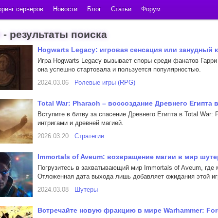
ринг серверов
Новости
Блог
Статьи
Форум
 - результаты поиска
Hogwarts Legacy: игровая сенсация или занудный
Игра Hogwarts Legacy вызывает споры среди фанатов Гарри
она успешно стартовала и пользуется популярностью.
2024.03.06
Ролевые игры (RPG)
Total War: Pharaoh – воссоздание Древнего Египта 
Вступите в битву за спасение Древнего Египта в Total War
интригами и древней магией.
2026.03.20
Стратегии
Immortals of Aveum: возвращение магии в мир шуте
Погрузитесь в захватывающий мир Immortals of Aveum, где 
Отложенная дата выхода лишь добавляет ожидания этой иг
2024.03.08
Шутеры
Встречайте новую фракцию в мире Warhammer: Forg