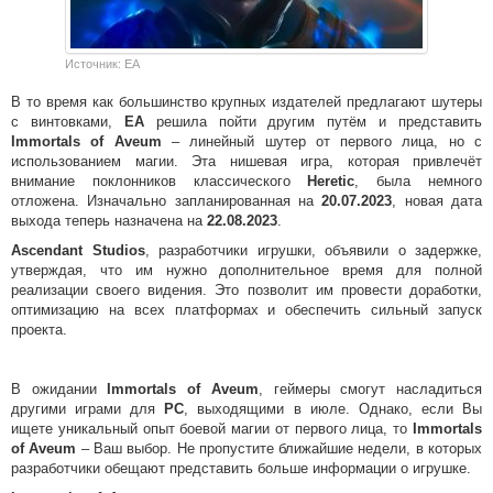
Источник: EA
В то время как большинство крупных издателей предлагают шутеры
с винтовками,
EA
решила пойти другим путём и представить
Immortals of Aveum
– линейный шутер от первого лица, но с
использованием магии. Эта нишевая игра, которая привлечёт
внимание поклонников классического
Heretic
, была немного
отложена. Изначально запланированная на
20.07.2023
, новая дата
выхода теперь назначена на
22.08.2023
.
Ascendant Studios
, разработчики игрушки, объявили о задержке,
утверждая, что им нужно дополнительное время для полной
реализации своего видения. Это позволит им провести доработки,
оптимизацию на всех платформах и обеспечить сильный запуск
проекта.
В ожидании
Immortals of Aveum
, геймеры смогут насладиться
другими играми для
PC
, выходящими в июле. Однако, если Вы
ищете уникальный опыт боевой магии от первого лица, то
Immortals
of Aveum
– Ваш выбор. Не пропустите ближайшие недели, в которых
разработчики обещают представить больше информации о игрушке.