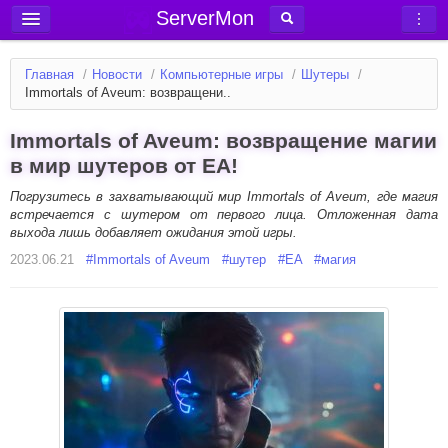
ServerMon
Добавить сервер
Главная
/
Новости
/
Компьютерные игры
/
Шутеры
/
Мониторинг серверов
Immortals of Aveum: возвращени..
Новости
Immortals of Aveum: возвращение магии
Блог
в мир шутеров от EA!
Статьи
Погрузитесь в захватывающий мир Immortals of Aveum, где магия
встречается с шутером от первого лица. Отложенная дата
Форум
выхода лишь добавляет ожидания этой игры.
2023.06.21
Вход в аккаунт
#
Immortals of Aveum
#
шутер
#
EA
#
магия