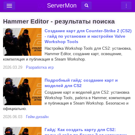
ServerMon
Добавить сервер
Hammer Editor - результаты поиска
Мониторинг серверов
Создание карт для Counter-Strike 2 (CS2)
- гайд по установке и настройке Valve
Новости
Workshop Tools
Блог
Настройка Workshop Tools для CS2: установка,
Hammer Editor, создание карт, освещение,
Статьи
компиляция и публикация в Steam Workshop.
Форум
2026.03.29
Разработка игр
Вход в аккаунт
Подробный гайд: создание карт и
моделей для CS2
Создание карт и моделей для CS2: установка
Workshop Tools, работа в Hammer, компиляция
и публикация в Steam Workshop. Безопасно и
официально.
2026.06.03
Гейм-дизайн
Гайд: Как создать карту для CS2: