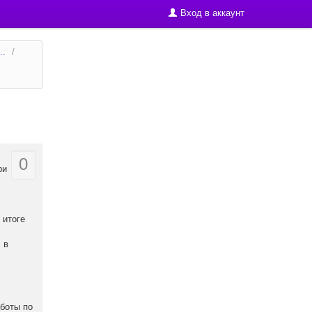
Вход в аккаунт
..
/
0
ри
 итоге
 в
аботы по