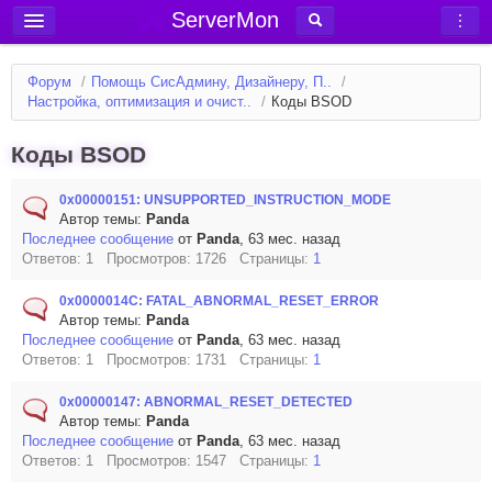
ServerMon
Добавить сервер
Форум
/
Помощь СисАдмину, Дизайнеру, П..
/
Мониторинг серверов
Настройка, оптимизация и очист..
/
Коды BSOD
Новости
Коды BSOD
Блог
0x00000151: UNSUPPORTED_INSTRUCTION_MODE
Статьи
Автор темы:
Panda
Последнее сообщение
от
Panda
, 63 мес. назад
Форум
Ответов: 1 Просмотров: 1726 Страницы:
1
Вход в аккаунт
0x0000014C: FATAL_ABNORMAL_RESET_ERROR
Автор темы:
Panda
Последнее сообщение
от
Panda
, 63 мес. назад
Ответов: 1 Просмотров: 1731 Страницы:
1
0x00000147: ABNORMAL_RESET_DETECTED
Автор темы:
Panda
Последнее сообщение
от
Panda
, 63 мес. назад
Ответов: 1 Просмотров: 1547 Страницы:
1