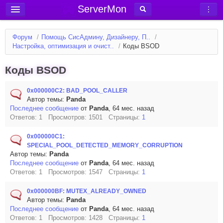
ServerMon
Добавить сервер
Форум
/
Помощь СисАдмину, Дизайнеру, П..
/
Мониторинг серверов
Настройка, оптимизация и очист..
/
Коды BSOD
Новости
Коды BSOD
Блог
0x000000C2: BAD_POOL_CALLER
Статьи
Автор темы:
Panda
Последнее сообщение
от
Panda
, 64 мес. назад
Форум
Ответов: 1 Просмотров: 1501 Страницы:
1
Вход в аккаунт
0x000000C1:
SPECIAL_POOL_DETECTED_MEMORY_CORRUPTION
Автор темы:
Panda
Последнее сообщение
от
Panda
, 64 мес. назад
Ответов: 1 Просмотров: 1547 Страницы:
1
0x000000BF: MUTEX_ALREADY_OWNED
Автор темы:
Panda
Последнее сообщение
от
Panda
, 64 мес. назад
Ответов: 1 Просмотров: 1428 Страницы:
1