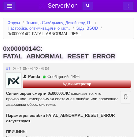
ServerMon
Добавить сервер
Форум
/
Помощь СисАдмину, Дизайнеру, П..
/
Мониторинг серверов
Настройка, оптимизация и очист..
/
Коды BSOD
/
0x0000014C: FATAL_ABNORMAL_RES..
Новости
Блог
0x0000014C:
FATAL_ABNORMAL_RESET_ERROR
Статьи
Форум
#1
2021.05.08 12:06:04
Panda
Сообщений: 1486
Вход в аккаунт
Администратор
Синий экран смерти 0x0000014C
означает то, что
0
произошла неисправимая системная ошибка или произошел
аварийный сброс системы.
Параметры ошибки FATAL_ABNORMAL_RESET_ERROR
отсутствуют.
ПРИЧИНЫ