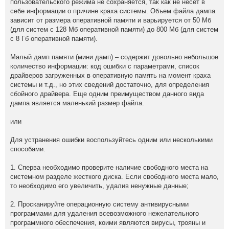
пользовательского режима не сохраняется, так как не несет в
себе информации о причине краха системы. Объем файла дампа
зависит от размера оперативной памяти и варьируется от 50 Мб
(для систем с 128 Мб оперативной памяти) до 800 Мб (для систем
с 8 Гб оперативной памяти).
Малый дамп памяти (мини дамп) – содержит довольно небольшое
количество информации: код ошибки с параметрами, список
драйверов загруженных в оперативную память на момент краха
системы и т.д., но этих сведений достаточно, для определения
сбойного драйвера. Еще одним преимуществом данного вида
дампа является маленький размер файла.
или
Для устранения ошибки воспользуйтесь одним или несколькими
способами.
1. Сперва необходимо проверите наличие свободного места на
системном разделе жесткого диска. Если свободного места мало,
то необходимо его увеличить, удалив ненужные данные;
2. Просканируйте операционную систему антивирусными
программами для удаления всевозможного нежелательного
программного обеспечения, коими являются вирусы, трояны и