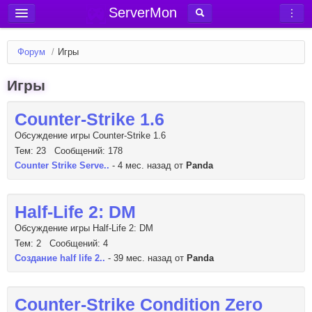
ServerMon
Добавить сервер
Форум
/
Игры
Мониторинг серверов
Игры
Новости
Блог
Counter-Strike 1.6
Статьи
Обсуждение игры Counter-Strike 1.6
Тем: 23 Сообщений: 178
Форум
Counter Strike Serve..
- 4 мес. назад от
Panda
Вход в аккаунт
Half-Life 2: DM
Обсуждение игры Half-Life 2: DM
Тем: 2 Сообщений: 4
Создание half life 2..
- 39 мес. назад от
Panda
Counter-Strike Condition Zero