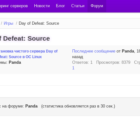
ринг серверов
Новости
Блог
Статьи
Форум
/
Игры
/
Day of Defeat: Source
f Defeat: Source
Последнее сообщение
от
Panda
, 1
тановка чистого сервера Day of
назад
feat: Source в ОС Linux
емы:
Panda
Ответов: 1 Просмотров: 8379 Ст
1
с на форуме:
Panda
(статистика обновляется раз в 30 сек.)