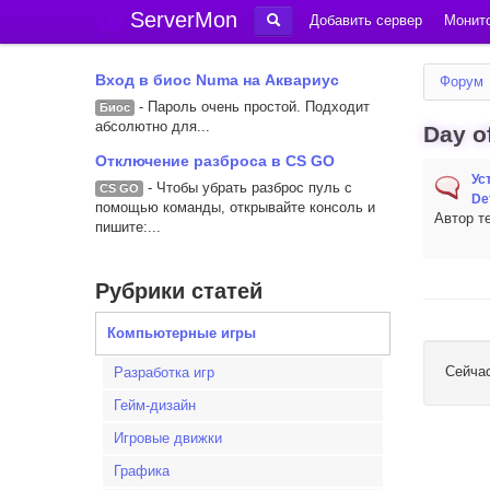
ServerMon
Добавить сервер
Монито
Вход в биос Numa на Аквариус
Форум
- Пароль очень простой. Подходит
Биос
абсолютно для...
Day o
Отключение разброса в CS GO
Ус
- Чтобы убрать разброс пуль с
CS GO
De
помощью команды, открывайте консоль и
Автор т
пишите:...
Рубрики статей
Компьютерные игры
Сейча
Разработка игр
Гейм-дизайн
Игровые движки
Графика