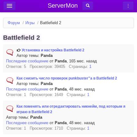
ServerMon
Добавить сервер
Форум
/
Игры
/
Battlefield 2
Мониторинг серверов
Battlefield 2
Новости
Блог
Установка и настройка Battlefield 2
Автор темы:
Panda
Статьи
Последнее сообщение
от
Panda
, 165 мес. назад
Ответов: 5 Просмотров: 39405 Страницы:
1
Форум
Как снизить число проверок punkbuster"a в Battlefield 2
Вход в аккаунт
Автор темы:
Panda
Последнее сообщение
от
Panda
, 48 мес. назад
Ответов: 1 Просмотров: 1649 Страницы:
1
Как поменять или отредактировать никнейм, под которым я
играю в Battlefield 2
Автор темы:
Panda
Последнее сообщение
от
Panda
, 48 мес. назад
Ответов: 1 Просмотров: 1710 Страницы:
1