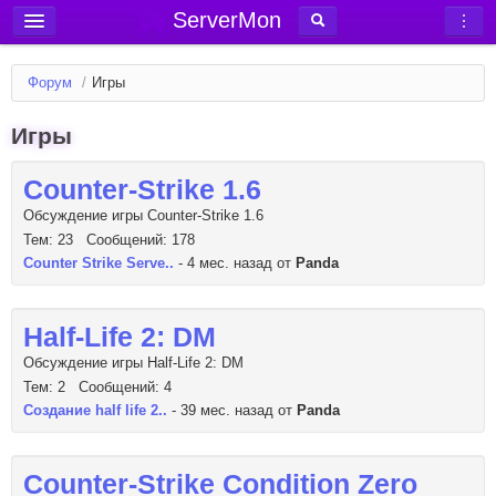
ServerMon
Добавить сервер
Форум
/
Игры
Мониторинг серверов
Игры
Новости
Блог
Counter-Strike 1.6
Статьи
Обсуждение игры Counter-Strike 1.6
Тем: 23 Сообщений: 178
Форум
Counter Strike Serve..
- 4 мес. назад от
Panda
Вход в аккаунт
Half-Life 2: DM
Обсуждение игры Half-Life 2: DM
Тем: 2 Сообщений: 4
Создание half life 2..
- 39 мес. назад от
Panda
Counter-Strike Condition Zero