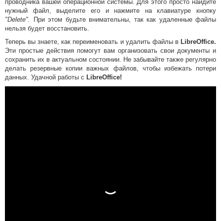
проводника вашей операционной системы. Для этого просто найдите
нужный файл, выделите его и нажмите на клавиатуре кнопку
"Delete".
При этом будьте внимательны, так как удаленные файлы
нельзя будет восстановить.
Теперь вы знаете, как переименовать и удалить файлы в
LibreOffice.
Эти простые действия помогут вам организовать свои документы и
сохранить их в актуальном состоянии. Не забывайте также регулярно
делать резервные копии важных файлов, чтобы избежать потери
данных. Удачной работы с
LibreOffice!