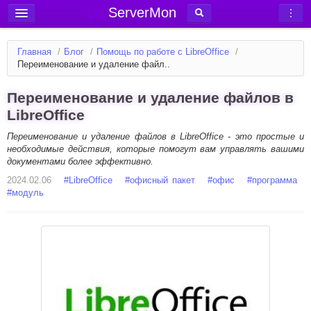
ServerMon
Добавить сервер
Главная
/
Блог
/
Помощь по работе с LibreOffice
/
Мониторинг серверов
Переименование и удаление файл..
Новости
Переименование и удаление файлов в
Блог
LibreOffice
Статьи
Переименование и удаление файлов в LibreOffice - это простые и
необходимые действия, которые помогут вам управлять вашими
Форум
документами более эффективно.
2024.02.06
Вход в аккаунт
#
LibreOffice
#
офисный пакет
#
офис
#
программа
#
модуль