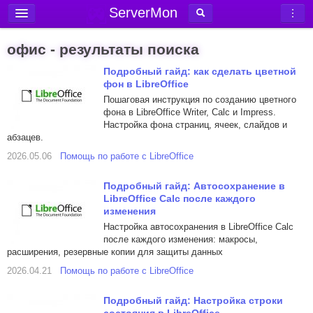
ServerMon
Добавить сервер
офис - результаты поиска
Мониторинг серверов
Подробный гайд: как сделать цветной
фон в LibreOffice
Новости
Пошаговая инструкция по созданию цветного
Блог
фона в LibreOffice Writer, Calc и Impress.
Настройка фона страниц, ячеек, слайдов и
Статьи
абзацев.
Форум
2026.05.06
Помощь по работе с LibreOffice
Вход в аккаунт
Подробный гайд: Автосохранение в
LibreOffice Calc после каждого
изменения
Настройка автосохранения в LibreOffice Calc
после каждого изменения: макросы,
расширения, резервные копии для защиты данных
2026.04.21
Помощь по работе с LibreOffice
Подробный гайд: Настройка строки