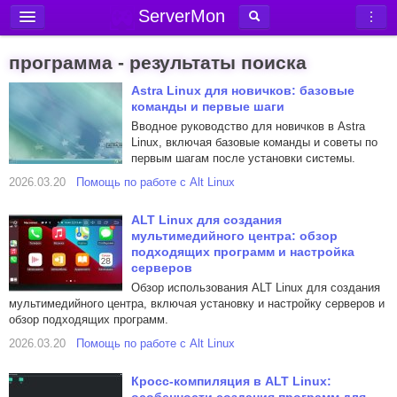
ServerMon
Добавить сервер
программа - результаты поиска
Мониторинг серверов
Astra Linux для новичков: базовые
команды и первые шаги
Новости
Вводное руководство для новичков в Astra
Блог
Linux, включая базовые команды и советы по
первым шагам после установки системы.
Статьи
2026.03.20
Помощь по работе с Alt Linux
Форум
ALT Linux для создания
Вход в аккаунт
мультимедийного центра: обзор
подходящих программ и настройка
серверов
Обзор использования ALT Linux для создания
мультимедийного центра, включая установку и настройку серверов и
обзор подходящих программ.
2026.03.20
Помощь по работе с Alt Linux
Кросс-компиляция в ALT Linux: