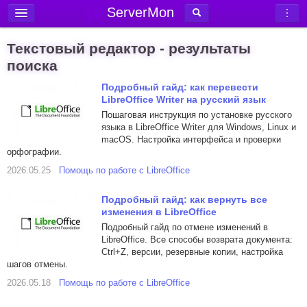
ServerMon
Добавить сервер
Текстовый редактор - результаты
Мониторинг серверов
поиска
Новости
Подробный гайд: как перевести
LibreOffice Writer на русский язык
Блог
Пошаговая инструкция по установке русского
языка в LibreOffice Writer для Windows, Linux и
Статьи
macOS. Настройка интерфейса и проверки
Форум
орфографии.
2026.05.25
Помощь по работе с LibreOffice
Вход в аккаунт
Подробный гайд: как вернуть все
изменения в LibreOffice
Подробный гайд по отмене изменений в
LibreOffice. Все способы возврата документа:
Ctrl+Z, версии, резервные копии, настройка
шагов отмены.
2026.05.18
Помощь по работе с LibreOffice