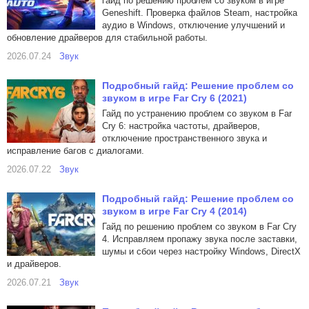
гайд по решению проблем со звуком в игре
Geneshift. Проверка файлов Steam, настройка
аудио в Windows, отключение улучшений и
обновление драйверов для стабильной работы.
2026.07.24
Звук
Подробный гайд: Решение проблем со
звуком в игре Far Cry 6 (2021)
Гайд по устранению проблем со звуком в Far
Cry 6: настройка частоты, драйверов,
отключение пространственного звука и
исправление багов с диалогами.
2026.07.22
Звук
Подробный гайд: Решение проблем со
звуком в игре Far Cry 4 (2014)
Гайд по решению проблем со звуком в Far Cry
4. Исправляем пропажу звука после заставки,
шумы и сбои через настройку Windows, DirectX
и драйверов.
2026.07.21
Звук