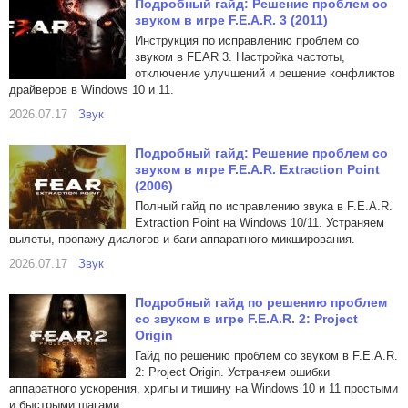
Подробный гайд: Решение проблем со
звуком в игре F.E.A.R. 3 (2011)
Инструкция по исправлению проблем со
звуком в FEAR 3. Настройка частоты,
отключение улучшений и решение конфликтов
драйверов в Windows 10 и 11.
2026.07.17
Звук
Подробный гайд: Решение проблем со
звуком в игре F.E.A.R. Extraction Point
(2006)
Полный гайд по исправлению звука в F.E.A.R.
Extraction Point на Windows 10/11. Устраняем
вылеты, пропажу диалогов и баги аппаратного микширования.
2026.07.17
Звук
Подробный гайд по решению проблем
со звуком в игре F.E.A.R. 2: Project
Origin
Гайд по решению проблем со звуком в F.E.A.R.
2: Project Origin. Устраняем ошибки
аппаратного ускорения, хрипы и тишину на Windows 10 и 11 простыми
и быстрыми шагами.