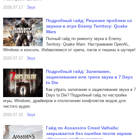
2026.07.17
Звук
Подробный гайд: Решение проблем со
звуком в игре Enemy Territory: Quake
Wars
Полный гайд по ремонту звука в Enemy
Territory: Quake Wars. Настраиваем OpenAL,
Windows и консоль. Избавляемся от хрипа, лагов и тишины в шутере!
2026.07.17
Звук
Подробный гайд: Залипание,
зацикливание или треск звука в 7 Days
to Die
Как убрать залипание и зацикливание звука в 7
Days to Die? Подробный гайд по настройке
игры, Windows, драйверов и отключению конфликтов модов для
чистого аудио.
2026.07.15
Звук
Гайд по Assassins Creed Valhalla:
закрывается без ошибки после экрана