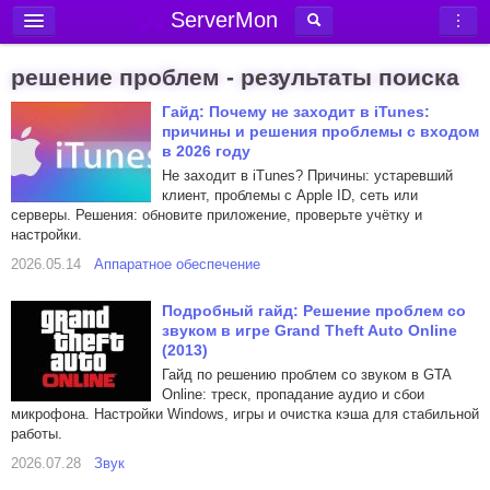
ServerMon
Добавить сервер
решение проблем - результаты поиска
Мониторинг серверов
Гайд: Почему не заходит в iTunes:
причины и решения проблемы с входом
Новости
в 2026 году
Блог
Не заходит в iTunes? Причины: устаревший
клиент, проблемы с Apple ID, сеть или
Статьи
серверы. Решения: обновите приложение, проверьте учётку и
настройки.
Форум
2026.05.14
Аппаратное обеспечение
Вход в аккаунт
Подробный гайд: Решение проблем со
звуком в игре Grand Theft Auto Online
(2013)
Гайд по решению проблем со звуком в GTA
Online: треск, пропадание аудио и сбои
микрофона. Настройки Windows, игры и очистка кэша для стабильной
работы.
2026.07.28
Звук