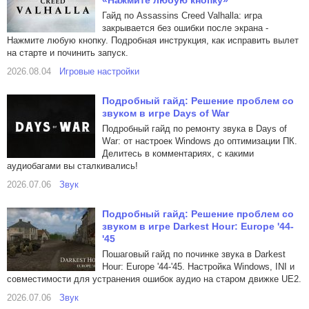
«Нажмите любую кнопку»
Гайд по Assassins Creed Valhalla: игра
закрывается без ошибки после экрана -
Нажмите любую кнопку. Подробная инструкция, как исправить вылет
на старте и починить запуск.
2026.08.04
Игровые настройки
Подробный гайд: Решение проблем со
звуком в игре Days of War
Подробный гайд по ремонту звука в Days of
War: от настроек Windows до оптимизации ПК.
Делитесь в комментариях, с какими
аудиобагами вы сталкивались!
2026.07.06
Звук
Подробный гайд: Решение проблем со
звуком в игре Darkest Hour: Europe '44-
'45
Пошаговый гайд по починке звука в Darkest
Hour: Europe '44-'45. Настройка Windows, INI и
совместимости для устранения ошибок аудио на старом движке UE2.
2026.07.06
Звук