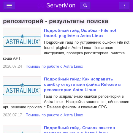
ServerMon
Добавить сервер
репозиторий - результаты поиска
Мониторинг серверов
Подробный гайд Ошибка «File not
found: pkglist» в Astra Linux
Новости
Подробный гайд по устранению ошибки File not
Блог
found: pkglist в Astra Linux. Пошаговая
инструкция, проверка репозиториев, очистка
Статьи
кэша APT.
Форум
2026.07.24
Помощь по работе с Astra Linux
Вход в аккаунт
Подробный гайд: Как исправить
ошибку отсутствия файла Release в
репозитории Astra Linux
Гайд по исправлению ошибки репозитория в
Astra Linux. Настройка sources.list, обновление
apt, решение проблем с Release файлом и ключами GPG.
2026.07.17
Помощь по работе с Astra Linux
Подробный гайд: Список пакетов