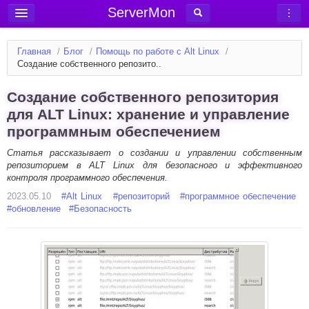
ServerMon
Добавить сервер
Главная
/
Блог
/
Помощь по работе с Alt Linux
/
Мониторинг серверов
Создание собственного репозито..
Новости
Создание собственного репозитория
Блог
для ALT Linux: хранение и управление
программным обеспечением
Статьи
Форум
Статья рассказывает о создании и управлении собственным
репозиторием в ALT Linux для безопасного и эффективного
контроля программного обеспечения.
Вход в аккаунт
2023.05.10
#
Alt Linux
#
репозиторий
#
программное обеспечение
#
обновление
#
Безопасность