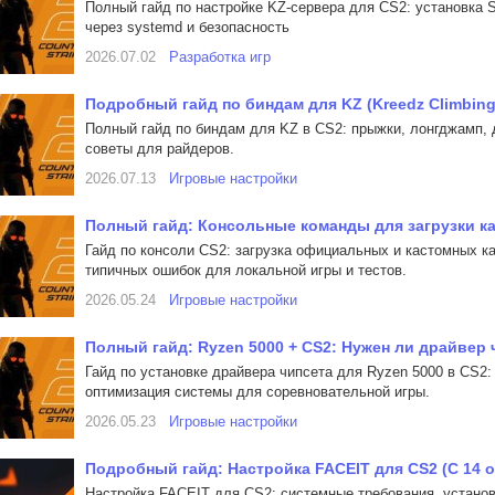
Полный гайд по настройке KZ-сервера для CS2: установка 
через systemd и безопасность
2026.07.02
Разработка игр
Подробный гайд по биндам для KZ (Kreedz Climbing)
Полный гайд по биндам для KZ в CS2: прыжки, лонгджамп, 
советы для райдеров.
2026.07.13
Игровые настройки
Полный гайд: Консольные команды для загрузки к
Гайд по консоли CS2: загрузка официальных и кастомных ка
типичных ошибок для локальной игры и тестов.
2026.05.24
Игровые настройки
Полный гайд: Ryzen 5000 + CS2: Нужен ли драйвер 
Гайд по установке драйвера чипсета для Ryzen 5000 в CS2:
оптимизация системы для соревновательной игры.
2026.05.23
Игровые настройки
Подробный гайд: Настройка FACEIT для CS2 (С 14 о
Настройка FACEIT для CS2: системные требования, установ