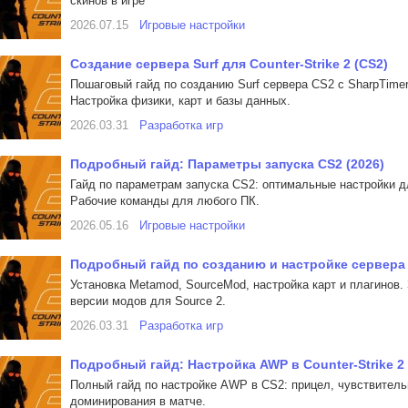
скинов в игре
2026.07.15
Игровые настройки
Создание сервера Surf для Counter-Strike 2 (CS2)
Пошаговый гайд по созданию Surf сервера CS2 с SharpTimer
Настройка физики, карт и базы данных.
2026.03.31
Разработка игр
Подробный гайд: Параметры запуска CS2 (2026)
Гайд по параметрам запуска CS2: оптимальные настройки д
Рабочие команды для любого ПК.
2026.05.16
Игровые настройки
Подробный гайд по созданию и настройке сервера Z
Установка Metamod, SourceMod, настройка карт и плагинов.
версии модов для Source 2.
2026.03.31
Разработка игр
Подробный гайд: Настройка AWP в Counter-Strike 2 
Полный гайд по настройке AWP в CS2: прицел, чувствитель
доминирования в матче.