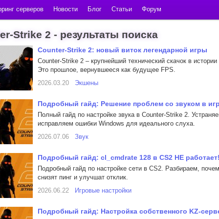
ринг серверов
Новости
Блог
Статьи
Форум
er-Strike 2 - результаты поиска
Counter-Strike 2: новый виток легендарной игры
Counter-Strike 2 – крупнейший технический скачок в истор
Это прошлое, вернувшееся как будущее FPS.
2026.03.20
Экшены
Подробный гайд: Решение проблем со звуком в игре
Полный гайд по настройке звука в Counter-Strike 2. Устран
исправляем ошибки Windows для идеального слуха.
2026.07.06
Звук
Подробный гайд: cl_cmdrate 128 в CS2 НЕ работает
Подробный гайд по настройке сети в CS2. Разбираем, почем
снизят пинг и улучшат отклик.
2026.06.22
Игровые настройки
Подробный гайд: Настройка собственного KZ-сервер