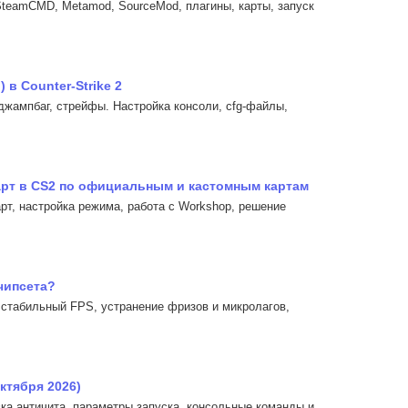
SteamCMD, Metamod, SourceMod, плагины, карты, запуск
 в Counter-Strike 2
джампбаг, стрейфы. Настройка консоли, cfg-файлы,
арт в CS2 по официальным и кастомным картам
рт, настройка режима, работа с Workshop, решение
чипсета?
 стабильный FPS, устранение фризов и микролагов,
ктября 2026)
ка античита, параметры запуска, консольные команды и