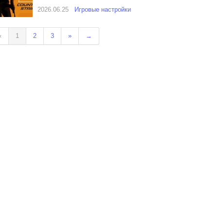
2026.06.25
Игровые настройки
«
1
2
3
»
→