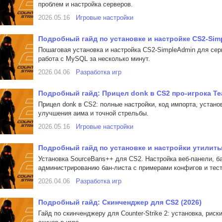
проблем и настройка серверов.
2026.05.16
Игровые настройки
Подробный гайд по установке и настройке CS2-Simp
Пошаговая установка и настройка CS2-SimpleAdmin для серве
работа с MySQL за несколько минут.
2026.04.06
Разработка игр
Подробный гайд: Прицел donk в CS2 про-игрока Tea
Прицел donk в CS2: полные настройки, код импорта, установ
улучшения аима и точной стрельбы.
2026.05.16
Игровые настройки
Подробный гайд по установке и настройки утилиты 
Установка SourceBans++ для CS2. Настройка веб-панели, ба
администрированию бан-листа с примерами конфигов и тес
2026.04.06
Разработка игр
Подробный гайд: Скинченджер для CS2 (2026)
Гайд по скинченджеру для Counter-Strike 2: установка, рис