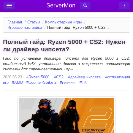
ServerMon
Добавить сервер
Главная
/
Статьи
/
Компьютерные игры
/
Мониторинг серверов
Игровые настройки
/
Полный гайд: Ryzen 5000 + CS2:..
Новости
Полный гайд: Ryzen 5000 + CS2: Нужен
Блог
ли драйвер чипсета?
Статьи
Гайд по установке драйвера чипсета для Ryzen 5000 в CS2:
стабильный FPS, устранение фризов и микролагов, оптимизация
Форум
системы для соревновательной игры.
2026.05.23
Вход в аккаунт
#
Ryzen 5000
#
CS2
#
драйвер чипсета
#
оптимизация
игр
#
AMD
#
Counter-Strike 2
#
гейминг
#
ПК