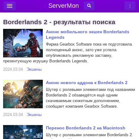
ServerMon
Добавить сервер
Borderlands 2 - результаты поиска
Мониторинг серверов
Анонс мобильного экшен Borderlands
Legends
Новости
Фирма Gearbox Software пока не подготовила
Блог
полноценный анонс, зато уже успела
опубликовать рекламную заставку,
Статьи
презентующую игрушку Borderlands Legends.
Форум
2024.03.04
Экшены
Вход в аккаунт
Анонс нового аддона к Borderlands 2
Шутер с ролевыми элементами под названием
Borderlands 2 обзаведётся ещё одним
скачиваемым сюжетным дополнением,
сообщает компания Gearbox Software.
2024.03.04
Экшены
Перенос Borderlands 2 на Macintosh
Шутер с ролевыми элементами Borderlands 2