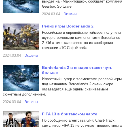
выйдет на «Макинтошах», сообщает компания
Gearbox Software.
2024.03.04
Экшены
Релиз игры Borderlands 2
Российские и европейские геймеры получили
шутер с ролевыми компонентами Borderlands
2. Об этом стало известно из сообщения
компании «1С-СофтКлаб».
2024.03.04
Экшены
Borderlands 2 в январе станет чуть
больше
Известный шутер с элементами ролевой игры
под названием Borderlands 2 очень скоро
обзаведётся ещё одним скачиваемым
сюжетным дополнением.
2024.03.04
Экшены
FIFA 13 в британском чарте
По сообщению агентства GFK Chart-Track,
симулятор FIFA 13 не уступает первого места