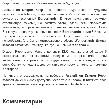
будет инвестицией в собственное игровое будущее.
Assault on Dragon Keep
– это своего рода прототип будущей
игрушки Wonderlands, представляющей собой ролевой проект на
бумаге во вселенной
Borderlands
. В игре присутствует оружие,
стреляющее мечами, но помимо этого, здесь есть магические
заклинания, которые выполняют функцию магических гранат. Если
Вы почувствовали утомление от серии
Borderlands
после 3-й части,
то игры, связанные с персонажем
Tiny Tina
, всё же стоит
попробовать. Это было подтверждено в обзоре
Wonderlands
Джоди,
которая отметила, что игрушка лучше, чем
Borderlands 3
.
Dragon Keep
может быть отдельным
DLC
, однако она обладает 6
охотниками за сокровищами, каждый из которых имеет свой
уникальный путь развития, и поддерживает кооперативную игру в
сети. Одним из главных достоинств этого проекта является наличие
Клэптрэпа.
Не упустите возможность попробовать
Assault on Dragon Keep
,
которая до
24.03.2023
доступна бесплатно в
Steam
, и вложите своё
время в замечательную игровую вселенную
Borderlands
.
Комментарии