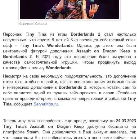
Источник: Geabox
Персонаж
Tiny Tina
из игры
Borderlands 2
стал настолько
популярным, что спустя 8 лет ей был посвящен собственный спин-
офф –
Tiny Tina's Wonderlands
. Однако, до этого она была
центральной фигурой дополнения
Assault on Dragon Keep
в
Borderlands 2
. В 2021 году это дополнение было выпущено в
качестве самостоятельной игрушки, чтобы продвинуть выход
готовящейся к релизу
Wonderlands
.
Несмотря на свою небольшую продолжительность, это дополнение
стоит того, чтобы его пройти, так как оно стало одним из самых ярких
и интересных дополнений к
Borderlands 2
, который, кстати, сам по
себе является одной из лучших гейм-проектов в серии. Особенно
приятно проводить время в компании непристойной и забавной
Tiny
Tina
, сообщает
ServerMon.ru
.
Теперь игру можно опробовать еще проще, поскольку до
24.03.2023
Tiny Tina's Assault on Dragon Keep
доступна бесплатно на
платформе
Steam
. Она добавляется в Ваш аккаунт навсегда, так
что, даже если Вы не собираетесь играть в нее прямо сейчас, это