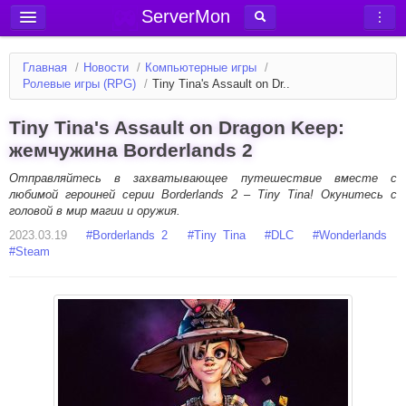
ServerMon
Добавить сервер
Главная
/
Новости
/
Компьютерные игры
/
Мониторинг серверов
Ролевые игры (RPG)
/
Tiny Tina's Assault on Dr..
Новости
Tiny Tina's Assault on Dragon Keep:
Блог
жемчужина Borderlands 2
Статьи
Отправляйтесь в захватывающее путешествие вместе с
любимой героиней серии Borderlands 2 – Tiny Tina! Окунитесь с
Форум
головой в мир магии и оружия.
2023.03.19
Вход в аккаунт
#
Borderlands 2
#
Tiny Tina
#
DLC
#
Wonderlands
#
Steam