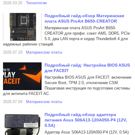
2026.03.20
Технологии
Подробный гайд-обзор Материнская
плата ASUS ProArt B650-CREATOR
Материнская плата ASUS ProArt B650-
CREATOR для профи: сокет AM5, DDR5, PCIe
5.0, два LAN порта и хедер Thunderbolt 4 для
надежных рабочих станций.
2026.07.18
Материнские платы
Подробный гайд: Настройка BIOS ASUS
для FACEIT
Настройка BIOS ASUS для FACEIT: включение
Secure Boot, TPM 2.0, отключение CSM.
Пошаговая инструкция по подготовке системы
для античита FACEIT AC.
2026.07.09
Материнские платы
Подробный гайд-обзор адаптера
питания Asus S06A13-120A050-P4 (12V,
0.5A)
Адаптер Asus S06A13-120A050-P4 (12V, 0.5A)