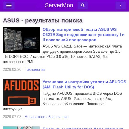
ServerMon
Добавить сервер
ASUS - результаты поиска
Мониторинг серверов
Обзор ​материнской платы ASUS WS
C621E Sage поддерживает установку I и
Новости
II поколений процессоров
Блог
ASUS WS C621E Sage — материнская плата
для двух процессоров Xeon Scalable, до 1,5
Статьи
ТБ DDR4 ECC, 7 слотов PCIe 3.0 x16, 10 портов SATA3, без
встроенного IPMI.
Форум
2026.03.20
Технологии
Вход в аккаунт
Установка и настройка утилиты AFUDOS
(AMI Flash Utility for DOS)
Гайд по AFUDOS: прошивка BIOS через DOS
на платах ASUS. Установка, настройка,
безопасное обновление. Пошаговая
инструкция.
2026.07.08
Аппаратное обеспечение