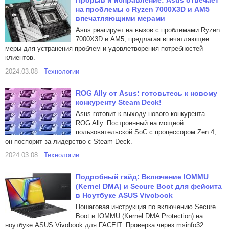
Прорыв и исправление: Asus отвечает
на проблемы с Ryzen 7000X3D и AM5
впечатляющими мерами
Asus реагирует на вызов с проблемами Ryzen
7000X3D и AM5, предлагая впечатляющие
меры для устранения проблем и удовлетворения потребностей
клиентов.
2024.03.08
Технологии
ROG Ally от Asus: готовьтесь к новому
конкуренту Steam Deck!
Asus готовит к выходу нового конкурента –
ROG Ally. Построенный на мощной
пользовательской SoC с процессором Zen 4,
он поспорит за лидерство с Steam Deck.
2024.03.08
Технологии
Подробный гайд: Включение IOMMU
(Kernel DMA) и Secure Boot для фейсита
в Ноутбуке ASUS Vivobook
Пошаговая инструкция по включению Secure
Boot и IOMMU (Kernel DMA Protection) на
ноутбуке ASUS Vivobook для FACEIT. Проверка через msinfo32.