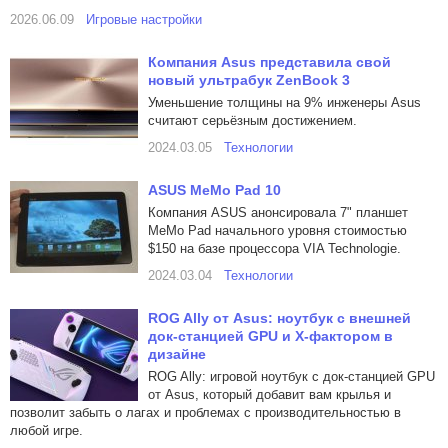
2026.06.09
Игровые настройки
Компания Asus представила свой
новый ультрабук ZenBook 3
Уменьшение толщины на 9% инженеры Asus
считают серьёзным достижением.
2024.03.05
Технологии
ASUS MeMo Pad 10
Компания ASUS анонсировала 7" планшет
MeMo Pad начального уровня стоимостью
$150 на базе процессора VIA Technologie.
2024.03.04
Технологии
ROG Ally от Asus: ноутбук с внешней
док-станцией GPU и X-фактором в
дизайне
ROG Ally: игровой ноутбук с док-станцией GPU
от Asus, который добавит вам крылья и
позволит забыть о лагах и проблемах с производительностью в
любой игре.